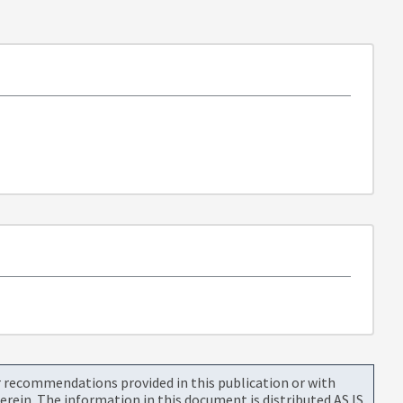
or recommendations provided in this publication or with
rein. The information in this document is distributed AS IS