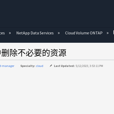
ces
NetApp Data Services
Cloud Volume ONTAP
组中删除不必要的资源
ud-manager
Specialty:
cloud
Last Updated:
5/12/2023, 3:53:11 PM