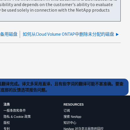
bility and depends on the customer's ability to evaluate
be used solely in connection with the NetApp products
 删除备用磁盘
如何从Cloud Volume ONTAP中删除未分配的磁盘
) 工具翻译完成。译文多采用直译，且有些字词的翻译可能不甚准确。要查
文章底部的反馈选项报告问题。
法务
RESOURCES
一般条款和条件
订阅
隐私 & Cookie 政策
搜索 NetApp
版权
知识中心
专利
NetApp 对乌克兰局势的回应