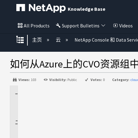
Knowledge Base
All Products
Support Bulletins
Videos
扩展/隐缩全局层次
主页
云
NetApp Console 和 Data Servi
如何从Azure上的CVO资源
Views:
103
Visibility:
Public
Votes:
0
Category:
clo
适
用
场
景
问
题
描