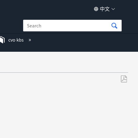
中文
cvo kbs
另
存
为
PDF