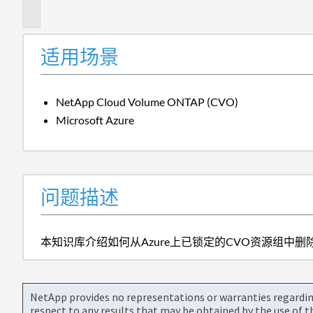
述
适用场景
NetApp Cloud Volume ONTAP (CVO)
Microsoft Azure
问题描述
本知识库介绍如何从Azure上已锁定的CVO资源组中
NetApp provides no representations or warranties regarding 
respect to any results that may be obtained by the use of 