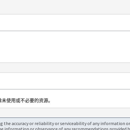
删除未使用或不必要的资源。
the accuracy or reliability or serviceability of any information 
the information or observance of any recommendations provided he