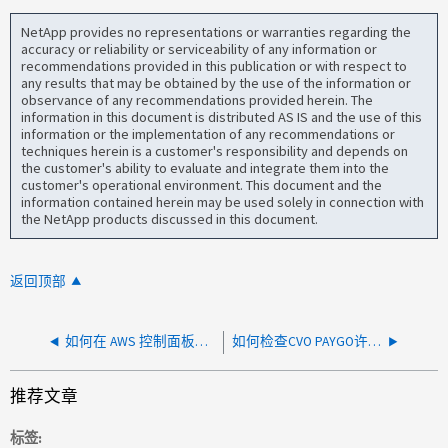
NetApp provides no representations or warranties regarding the
accuracy or reliability or serviceability of any information or
recommendations provided in this publication or with respect to
any results that may be obtained by the use of the information or
observance of any recommendations provided herein. The
information in this document is distributed AS IS and the use of this
information or the implementation of any recommendations or
techniques herein is a customer's responsibility and depends on
the customer's ability to evaluate and integrate them into the
customer's operational environment. This document and the
information contained herein may be used solely in connection with
the NetApp products discussed in this document.
返回顶部
如何在 AWS 控制面板中检查 AWS CVO 是否达到 EBS 限制
如何检查CVO PAYGO许可证是否已成功更新？
推荐文章
标签