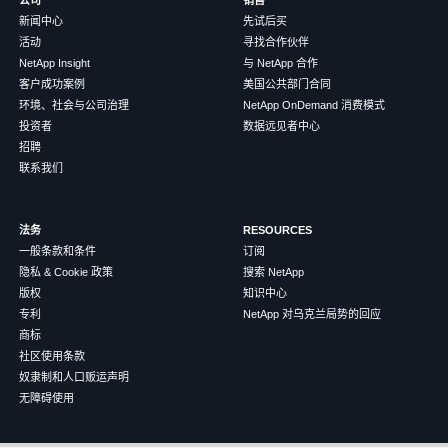
新闻中心
先试后买
活动
寻找合作伙伴
NetApp Insight
与 NetApp 合作
客户成功案例
美国公共部门合同
环境、社会与公司治理
NetApp OnDemand 消费模式
投资者
数据远见者中心
招聘
联系我们
法务
RESOURCES
一般条款和条件
订阅
隐私 & Cookie 政策
搜索 NetApp
版权
知识中心
专利
NetApp 对乌克兰局势的回应
商标
社区使用条款
奴隶制和人口贩运声明
无障碍使用