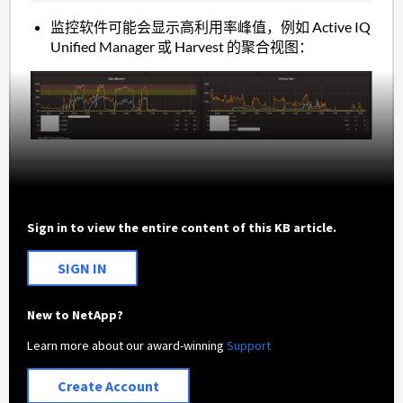
监控软件可能会显示高利用率峰值，例如 Active IQ
Unified Manager 或 Harvest 的聚合视图：
Sign in to view the entire content of this KB article.
SIGN IN
New to NetApp?
Learn more about our award-winning
Support
Create Account