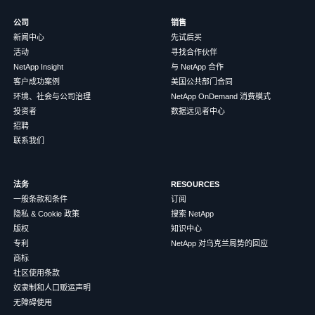
公司
销售
新闻中心
先试后买
活动
寻找合作伙伴
NetApp Insight
与 NetApp 合作
客户成功案例
美国公共部门合同
环境、社会与公司治理
NetApp OnDemand 消费模式
投资者
数据远见者中心
招聘
联系我们
法务
RESOURCES
一般条款和条件
订阅
隐私 & Cookie 政策
搜索 NetApp
版权
知识中心
专利
NetApp 对乌克兰局势的回应
商标
社区使用条款
奴隶制和人口贩运声明
无障碍使用