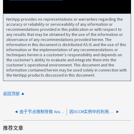
NetApp provides no representations or warranties regarding the
accuracy or reliability or serviceability of any information or
recommendations provided in this publication or with respect to
any results that may be obtained by the use of the information or
observance of any recommendations provided herein. The
information in this document is distributed AS IS and the use of this
information or the implementation of any recommendations or
techniques herein is a customer's responsibility and depends on
the customer's ability to evaluate and integrate them into the
customer's operational environment. This document and the
information contained herein may be used solely in connection with
the NetApp products discussed in this document.
返回顶部
由于节点限制导致 Azure CVO 中出现高延迟和磁盘利用率
因OCCM实例中的利用率较高而使连接器处于非活动状态：/var/log/sudo.log
推荐文章