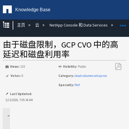
Knowledge Base
扩展/隐缩全局层次
主页
云
NetApp Console 和 Data Services
NetAp
由于磁盘限制，GCP CVO 中的高
延迟和磁盘利用率
Views:
153
Visibility:
Public
另
Votes:
0
Category:
cloud-volumes-ontap-cvo
存
Specialty:
Perf
为
PDF
Last Updated:
5/13/2026, 7:05:34 AM
适
用
于