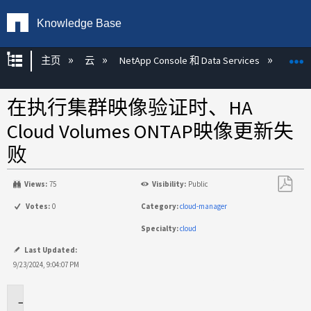
Knowledge Base
扩展/隐缩全局层次
主页
云
NetApp Console 和 Data Services
NetAp
在执行集群映像验证时、HA
Cloud Volumes ONTAP映像更新失
败
Views:
75
Visibility:
Public
另
Votes:
0
Category:
cloud-manager
存
Specialty:
cloud
为
PDF
Last Updated:
9/23/2024, 9:04:07 PM
适