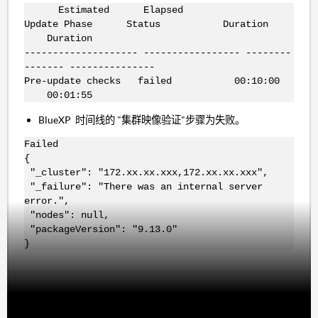
Estimated Elapsed
Update Phase Status Duration
Duration
-------------------- ----------------- --------
------- ---------------
Pre-update checks failed 00:10:00
00:01:55
BlueXP 时间线的 "集群映像验证"步骤为失败。
Failed
{
"_cluster": "172.xx.xx.xxx,172.xx.xx.xxx",
"_failure": "There was an internal server
error.",
"nodes": null,
"packageVersion": "9.13.0"
}