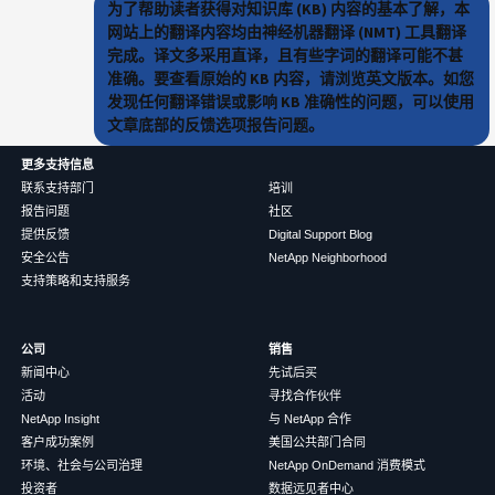
为了帮助读者获得对知识库 (KB) 内容的基本了解，本
网站上的翻译内容均由神经机器翻译 (NMT) 工具翻译
完成。译文多采用直译，且有些字词的翻译可能不甚
准确。要查看原始的 KB 内容，请浏览英文版本。如您
发现任何翻译错误或影响 KB 准确性的问题，可以使用
文章底部的反馈选项报告问题。
更多支持信息
联系支持部门
培训
报告问题
社区
提供反馈
Digital Support Blog
安全公告
NetApp Neighborhood
支持策略和支持服务
公司
销售
新闻中心
先试后买
活动
寻找合作伙伴
NetApp Insight
与 NetApp 合作
客户成功案例
美国公共部门合同
环境、社会与公司治理
NetApp OnDemand 消费模式
投资者
数据远见者中心