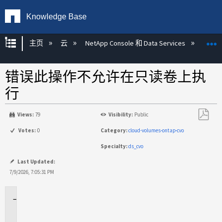
Knowledge Base
扩展/隐缩全局层次
主页
云
NetApp Console 和 Data Services
NetAp
错误此操作不允许在只读卷上执
行
Views:
79
Visibility:
Public
另
Votes:
0
Category:
cloud-volumes-ontap-cvo
存
Specialty:
ds_cvo
为
PDF
Last Updated:
7/9/2026, 7:05:31 PM
适
用
于