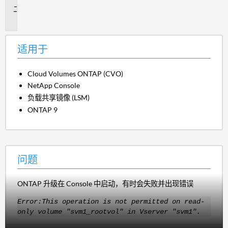
问
题
适用于
Cloud Volumes ONTAP (CVO)
NetApp Console
负载共享镜像 (LSM)
ONTAP 9
问题
ONTAP 升级在 Console 中启动，有时会失败并出现错误
Error:
This operation is not permitted on read-
only volume "svm1_rootvol" in Vserver "svm1".