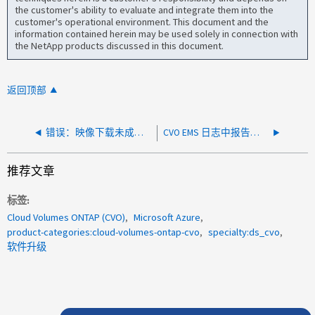
the customer's ability to evaluate and integrate them into the
customer's operational environment. This document and the
information contained herein may be used solely in connection with
the NetApp products discussed in this document.
返回顶部
错误：映像下载未成功完成
CVO EMS 日志中报告了错误 "vifmgr.Reach 。 err"
推荐文章
标签
Cloud Volumes ONTAP (CVO)
Microsoft Azure
product-categories:cloud-volumes-ontap-cvo
specialty:ds_cvo
软件升级