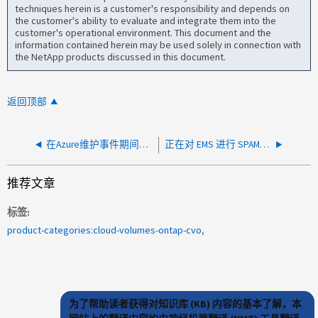
techniques herein is a customer's responsibility and depends on
the customer's ability to evaluate and integrate them into the
customer's operational environment. This document and the
information contained herein may be used solely in connection with
the NetApp products discussed in this document.
返回顶部
在Azure维护事件期间、某些共享会脱机
正在对 EMS 进行 SPAMmed" ，并显示 vsa.instanceMetadata.change 警报
推荐文章
标签
product-categories:cloud-volumes-ontap-cvo
为了帮助读者获得对知识库 (KB) 内容的基本了解，本