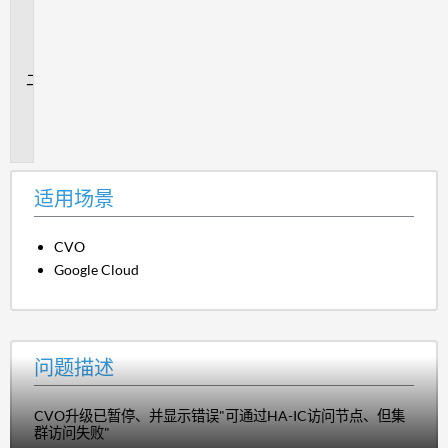
用
场
景
问
题
描
述
适用场景
CVO
Google Cloud
问题描述
CVO升级已暂停、并显示错误"可通过HA-IC访问节点、但集
群访问失败"