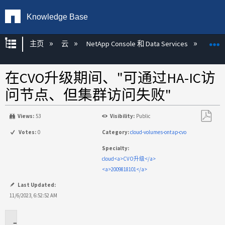
Knowledge Base
扩展/隐缩全局层次
主页
云
NetApp Console 和 Data Services
NetAp
在CVO升级期间、"可通过HA-IC访
问节点、但集群访问失败"
Views:
53
Visibility:
Public
另
Votes:
0
Category:
cloud-volumes-ontap-cvo
存
Specialty:
为
cloud<a>CVO升级</a>
PDF
<a>2009818101</a>
Last Updated:
11/6/2023, 6:52:52 AM
适