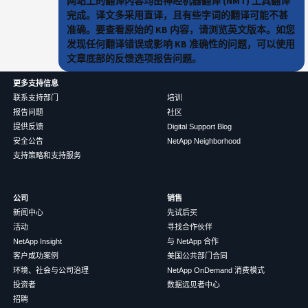
网站上的翻译内容均由神经机器翻译 (NMT) 工具翻译
完成。译文多采用直译，且有些字词的翻译可能不甚
准确。要查看原始的 KB 内容，请浏览英文版本。如您
发现任何翻译错误或影响 KB 准确性的问题，可以使用
文章底部的反馈选项报告问题。
更多支持信息
联系支持部门
培训
报告问题
社区
提供反馈
Digital Support Blog
安全公告
NetApp Neighborhood
支持策略和支持服务
公司
销售
新闻中心
先试后买
活动
寻找合作伙伴
NetApp Insight
与 NetApp 合作
客户成功案例
美国公共部门合同
环境、社会与公司治理
NetApp OnDemand 消费模式
投资者
数据远见者中心
招聘