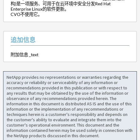
构)是一项服务、可用于在云环境中安全分发Red Hat
Enterprise Linux的软件更新。
CVO不使用它。
追加信息
附加信息 _text
NetApp provides no representations or warranties regarding the
accuracy or reliability or serviceability of any information or
recommendations provided in this publication or with respect to
any results that may be obtained by the use of the information or
observance of any recommendations provided herein. The
information in this document is distributed AS IS and the use of this
information or the implementation of any recommendations or
techniques herein is a customer's responsibility and depends on
the customer's ability to evaluate and integrate them into the
customer's operational environment. This document and the
information contained herein may be used solely in connection with
the NetApp products discussed in this document.