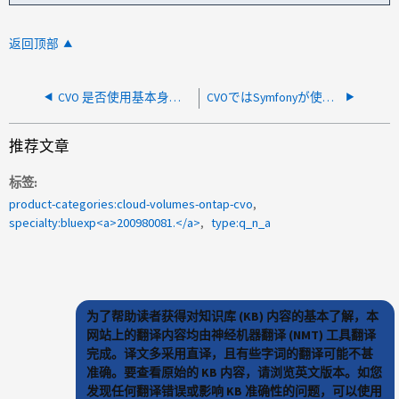
返回顶部
CVO 是否使用基本身份验证进行 SMTP AUTH？
CVOではSymfonyが使用されていますか？
推荐文章
标签
product-categories:cloud-volumes-ontap-cvo
specialty:bluexp<a>200980081.</a>
type:q_n_a
为了帮助读者获得对知识库 (KB) 内容的基本了解，本
网站上的翻译内容均由神经机器翻译 (NMT) 工具翻译
完成。译文多采用直译，且有些字词的翻译可能不甚
准确。要查看原始的 KB 内容，请浏览英文版本。如您
发现任何翻译错误或影响 KB 准确性的问题，可以使用