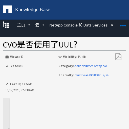
Knowledge Base
扩展/隐缩全局层次
主页
云
NetApp Console 和 Data Services
NetAp
CVO是否使用了UUL？
Views:
42
Visibility:
Public
另
Votes:
0
Category:
cloud-volumes-ontap-cvo
存
Specialty:
bluexp<a>200980081.</a>
为
PDF
Last Updated:
10/17/2023, 9:53:10 AM
适
用
场
景