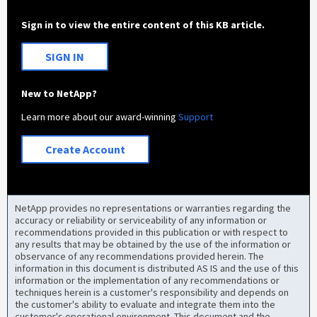
Sign in to view the entire content of this KB article.
SIGN IN
New to NetApp?
Learn more about our award-winning
Support
Create Account
NetApp provides no representations or warranties regarding the
accuracy or reliability or serviceability of any information or
recommendations provided in this publication or with respect to
any results that may be obtained by the use of the information or
observance of any recommendations provided herein. The
information in this document is distributed AS IS and the use of this
information or the implementation of any recommendations or
techniques herein is a customer's responsibility and depends on
the customer's ability to evaluate and integrate them into the
customer's operational environment. This document and the