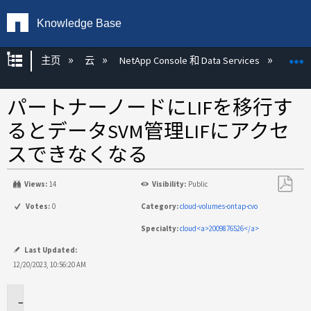
Knowledge Base
扩展/隐缩全局层次
主页
云
NetApp Console 和 Data Services
NetAp
パートナーノードにLIFを移行す
るとデータSVM管理LIFにアクセ
スできなくなる
Views:
14
Visibility:
Public
另
Votes:
0
Category:
cloud-volumes-ontap-cvo
存
Specialty:
cloud<a>2009876526</a>
为
PDF
Last Updated:
12/20/2023, 10:56:20 AM
環