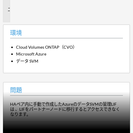
境
問
題
環境
Cloud Volumes ONTAP（CVO）
Microsoft Azure
データ SVM
問題
HAペア内に手動で作成したAzureのデータSVMの管理LIF
は 、LIFをパートナーノードに移行するとアクセスできなく
なります。