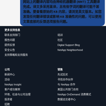
网站上的翻译内容均由神经机器翻译 (NMT) 工具翻译
完成。译文多采用直译，且有些字词的翻译可能不甚
准确。要查看原始的 KB 内容，请浏览英文版本。如您
发现任何翻译错误或影响 KB 准确性的问题，可以使用
文章底部的反馈选项报告问题。
更多支持信息
联系支持部门
培训
报告问题
社区
提供反馈
Digital Support Blog
安全公告
NetApp Neighborhood
支持策略和支持服务
公司
销售
新闻中心
先试后买
活动
寻找合作伙伴
NetApp Insight
与 NetApp 合作
客户成功案例
美国公共部门合同
环境、社会与公司治理
NetApp OnDemand 消费模式
投资者
数据远见者中心
招聘