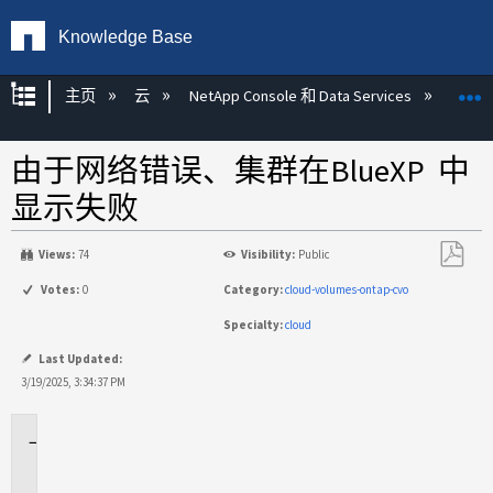
Knowledge Base
扩展/隐缩全局层次
主页
云
NetApp Console 和 Data Services
NetAp
由于网络错误、集群在BlueXP 中
显示失败
Views:
74
Visibility:
Public
另
Votes:
0
Category:
cloud-volumes-ontap-cvo
存
Specialty:
cloud
为
PDF
Last Updated:
3/19/2025, 3:34:37 PM
适
用
场