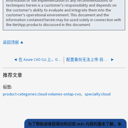
information or the implementation of any recommendations or
techniques herein is a customer's responsibility and depends on
the customer's ability to evaluate and integrate them into the
customer's operational environment. This document and the
information contained herein may be used solely in connection with
the NetApp products discussed in this document.
返回顶部
在 Azure CVO CLI 上，ONTAP 升级到 9.17.1P6 后集群 shell 命令运行缓慢
配置备份无法上传-目标URL无效
推荐文章
标签
product-categories:cloud-volumes-ontap-cvo
specialty:cloud
为了帮助读者获得对知识库 (KB) 内容的基本了解，本