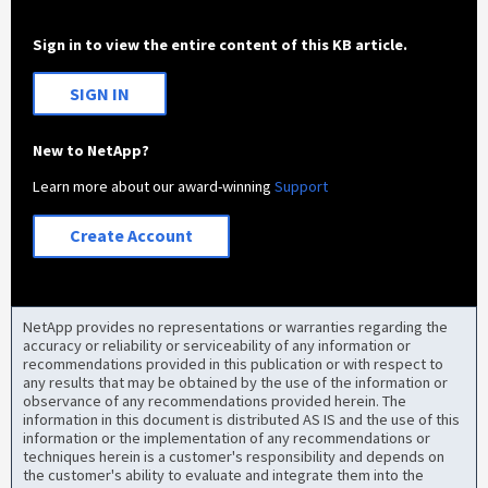
Sign in to view the entire content of this KB article.
SIGN IN
New to NetApp?
Learn more about our award-winning
Support
Create Account
NetApp provides no representations or warranties regarding the
accuracy or reliability or serviceability of any information or
recommendations provided in this publication or with respect to
any results that may be obtained by the use of the information or
observance of any recommendations provided herein. The
information in this document is distributed AS IS and the use of this
information or the implementation of any recommendations or
techniques herein is a customer's responsibility and depends on
the customer's ability to evaluate and integrate them into the