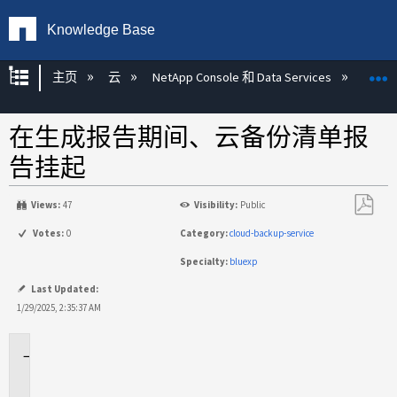
Knowledge Base
扩展/隐缩全局层次
主页
云
NetApp Console 和 Data Services
NetAp
在生成报告期间、云备份清单报
告挂起
Views:
47
Visibility:
Public
另
Votes:
0
Category:
cloud-backup-service
存
Specialty:
bluexp
为
PDF
Last Updated:
1/29/2025, 2:35:37 AM
适
用
场