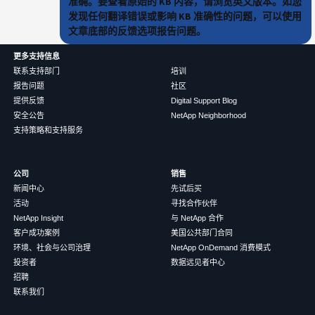
准确。要查看原始的 KB 内容，请浏览英文版本。如您
发现任何翻译错误或影响 KB 准确性的问题，可以使用
文章底部的反馈选项报告问题。
更多支持信息
联系支持部门
培训
报告问题
社区
提供反馈
Digital Support Blog
安全公告
NetApp Neighborhood
支持策略和支持服务
公司
销售
新闻中心
先试后买
活动
寻找合作伙伴
NetApp Insight
与 NetApp 合作
客户成功案例
美国公共部门合同
环境、社会与公司治理
NetApp OnDemand 消费模式
投资者
数据远见者中心
招聘
联系我们