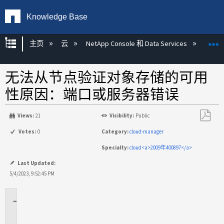
Knowledge Base
扩展/隐缩全局层次
主页
云
NetApp Console 和 Data Services
NetAp
无法从节点验证对象存储的可用
性原因：端口或服务器错误
Views:
21
Visibility:
Public
另
Votes:
0
Category:
cloud-manager
存
Specialty:
cloud<a>2009年400897</a>
为
PDF
Last Updated:
5/4/2023, 9:52:45 PM
适
用
场