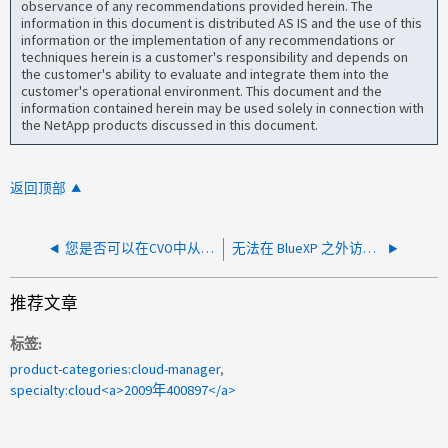
observance of any recommendations provided herein. The
information in this document is distributed AS IS and the use of this
information or the implementation of any recommendations or
techniques herein is a customer's responsibility and depends on
the customer's ability to evaluate and integrate them into the
customer's operational environment. This document and the
information contained herein may be used solely in connection with
the NetApp products discussed in this document.
返回顶部
您是否可以在CVO中从高级SSD切换到标准SSD？
无法在 BlueXP 之外访问 CVO 上的 System Manager
推荐文章
标签
product-categories:cloud-manager
specialty:cloud<a>2009年400897</a>