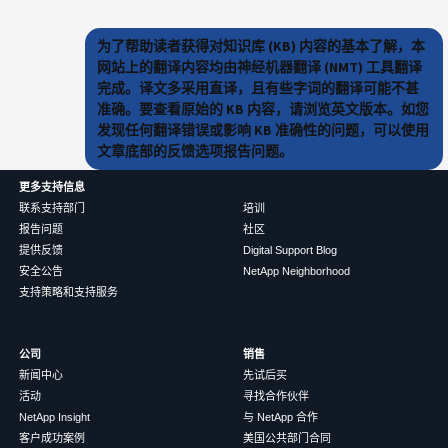
为了帮助读者获得对知识库 (KB) 内容的基本了解，本
网站上的翻译内容均由神经机器翻译 (NMT) 工具翻译
完成。译文多采用直译，且有些字词的翻译可能不甚
准确。要查看原始的 KB 内容，请浏览英文版本。如您
发现任何翻译错误或影响 KB 准确性的问题，可以使用
文章底部的反馈选项报告问题。
更多支持信息
联系支持部门
培训
报告问题
社区
提供反馈
Digital Support Blog
安全公告
NetApp Neighborhood
支持策略和支持服务
公司
销售
新闻中心
先试后买
活动
寻找合作伙伴
NetApp Insight
与 NetApp 合作
客户成功案例
美国公共部门合同