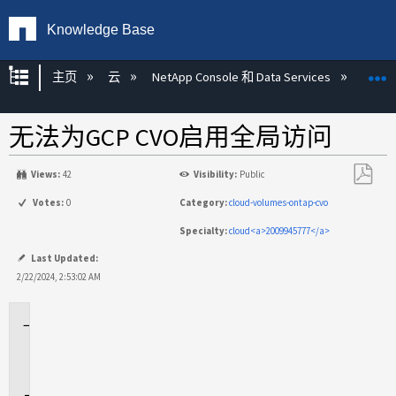
Knowledge Base
扩展/隐缩全局层次
主页
云
NetApp Console 和 Data Services
NetAp
无法为GCP CVO启用全局访问
Views:
42
Visibility:
Public
另
Votes:
0
Category:
cloud-volumes-ontap-cvo
存
Specialty:
cloud<a>2009945777</a>
为
PDF
Last Updated:
2/22/2024, 2:53:02 AM
适
用
场
景