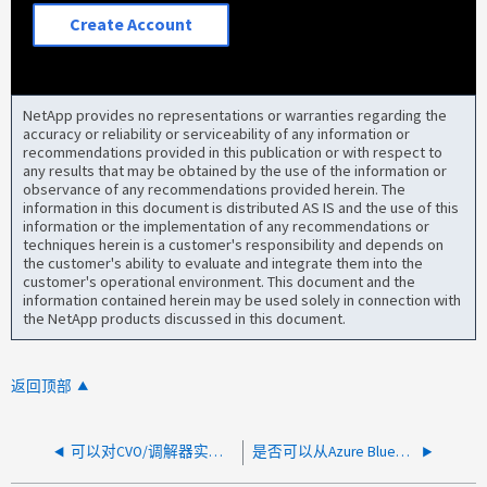
Create Account
NetApp provides no representations or warranties regarding the
accuracy or reliability or serviceability of any information or
recommendations provided in this publication or with respect to
any results that may be obtained by the use of the information or
observance of any recommendations provided herein. The
information in this document is distributed AS IS and the use of this
information or the implementation of any recommendations or
techniques herein is a customer's responsibility and depends on
the customer's ability to evaluate and integrate them into the
customer's operational environment. This document and the
information contained herein may be used solely in connection with
the NetApp products discussed in this document.
返回顶部
可以对CVO/调解器实例启用停止保护、以防止出现操作错误
是否可以从Azure BlueXP中删除omsagent？