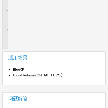
景
问
题
解
答
追
加
信
息
适用场景
BlueXP
Cloud Volumes ONTAP （ CVO ）
问题解答