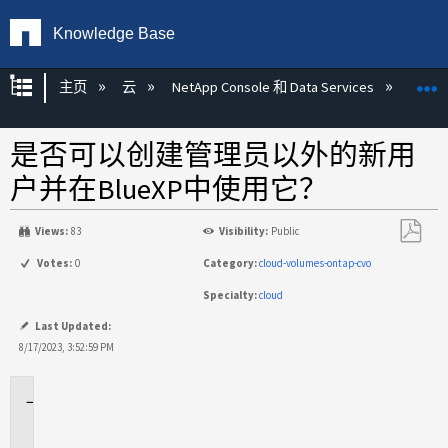
Knowledge Base
扩展/隐缩全局层次
主页
云
NetApp Console 和 Data Services
NetAp
是否可以创建管理员以外的新用
户并在BlueXP中使用它？
Views:
83
Visibility:
Public
另
Votes:
0
Category:
cloud-volumes-ontap-cvo
存
Specialty:
cloud
为
PDF
Last Updated:
8/17/2023, 3:52:59 PM
适
用
场