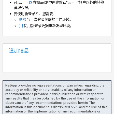
可以、
可以
在BlueXP中创建默认"admin"帐户以外的其他
管理权限。
要使用新登录名、您需要：
删除
与上次登录关联的工作环境。
[1]
使用新登录凭据重新发现环境。
追加信息
NetApp provides no representations or warranties regarding the
accuracy or reliability or serviceability of any information or
recommendations provided in this publication or with respect to
any results that may be obtained by the use of the information or
observance of any recommendations provided herein. The
information in this document is distributed AS IS and the use of this
information or the implementation of any recommendations or