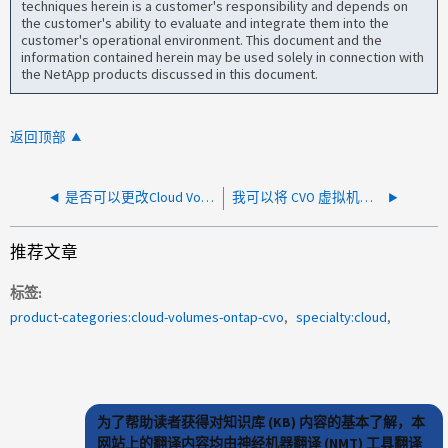
techniques herein is a customer's responsibility and depends on
the customer's ability to evaluate and integrate them into the
customer's operational environment. This document and the
information contained herein may be used solely in connection with
the NetApp products discussed in this document.
返回顶部
是否可以更改Cloud Volumes ONTAP集群的公共IP？
我可以将 CVO 虚拟机从一个区域移动到另一个区域吗？
推荐文章
标签
product-categories:cloud-volumes-ontap-cvo
specialty:cloud
为了帮助读者获得对知识库 (KB) 内容的基本了解，本
网站上的翻译内容均由神经机器翻译 (NMT) 工具翻译