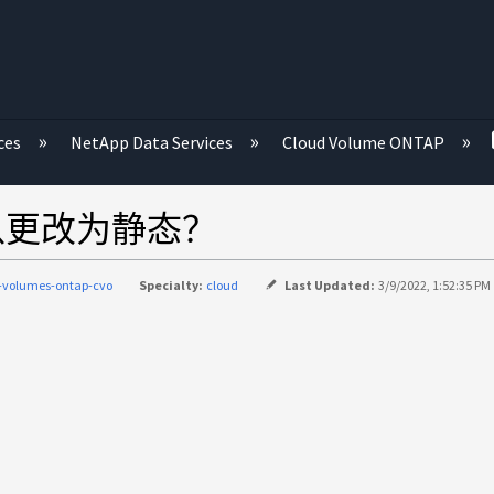
ces
NetApp Data Services
Cloud Volume ONTAP
否可以更改为静态？
-volumes-ontap-cvo
Specialty:
cloud
Last Updated:
3/9/2022, 1:52:35 PM