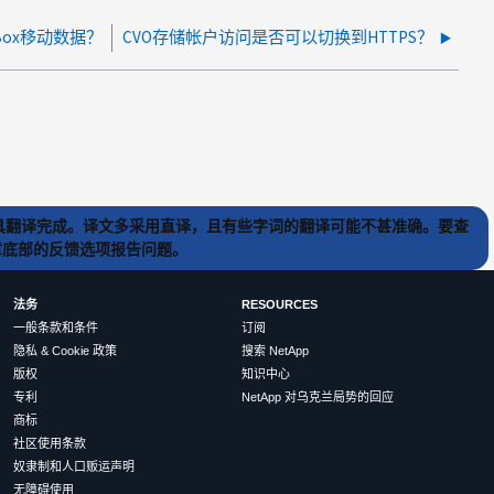
 Box移动数据？
CVO存储帐户访问是否可以切换到HTTPS？
) 工具翻译完成。译文多采用直译，且有些字词的翻译可能不甚准确。要查
文章底部的反馈选项报告问题。
法务
RESOURCES
一般条款和条件
订阅
隐私 & Cookie 政策
搜索 NetApp
版权
知识中心
专利
NetApp 对乌克兰局势的回应
商标
社区使用条款
奴隶制和人口贩运声明
无障碍使用