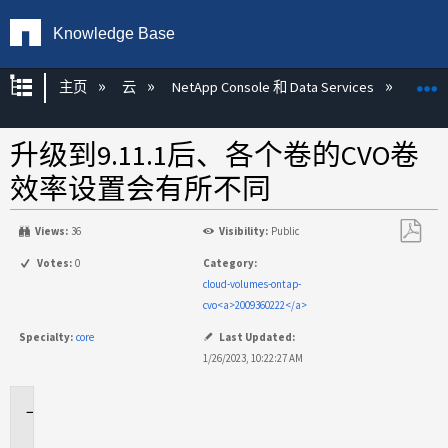
Knowledge Base
扩展/隐缩全局层次
主页
云
NetApp Console 和 Data Services
NetAp
升级到9.11.1后、各个卷的CVO卷
效率设置会有所不同
Views:
36
Visibility:
Public
另
Votes:
0
Category:
存
cloud-volumes-ontap-
为
cvo<a>2009360222</a>
PDF
Specialty:
core
Last Updated:
1/26/2023, 10:22:27 AM
适
用