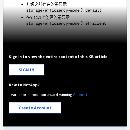
升级之前存在的卷显示
为
storage-efficiency-mode
default
在9.11.1上创建的卷显示
为
storage-efficiency-mode
efficient
Sign in to view the entire content of this KB article.
SIGN IN
New to NetApp?
Learn more about our award-winning
Support
Create Account