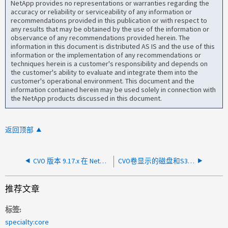
NetApp provides no representations or warranties regarding the
accuracy or reliability or serviceability of any information or
recommendations provided in this publication or with respect to
any results that may be obtained by the use of the information or
observance of any recommendations provided herein. The
information in this document is distributed AS IS and the use of this
information or the implementation of any recommendations or
techniques herein is a customer's responsibility and depends on
the customer's ability to evaluate and integrate them into the
customer's operational environment. This document and the
information contained herein may be used solely in connection with
the NetApp products discussed in this document.
返回顶部
CVO 版本 9.17.x 在 NetApp Console 中无法升级
CVO卷显示的磁盘和S3使用量不正确
推荐文章
标签
specialty:core