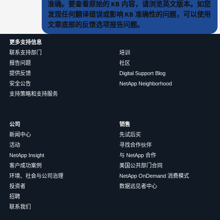
准确。要查看原始的 KB 内容，请浏览英文版本。如您
发现任何翻译错误或影响 KB 准确性的问题，可以使用
文章底部的反馈选项报告问题。
更多支持信息
联系支持部门
培训
报告问题
社区
提供反馈
Digital Support Blog
安全公告
NetApp Neighborhood
支持策略和支持服务
公司
销售
新闻中心
先试后买
活动
寻找合作伙伴
NetApp Insight
与 NetApp 合作
客户成功案例
美国公共部门合同
环境、社会与公司治理
NetApp OnDemand 消费模式
投资者
数据远见者中心
招聘
联系我们