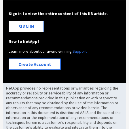
Sign in to view the entire content of this KB article.
SIGN IN
New to NetApp?
Learn more about our award-winning
Support
Create Account
NetApp provides no representations or warranties regarding the
accuracy or reliability or serviceability of any information or
recommendations provided in this publication or with respect to
any results that may be obtained by the use of the information or
observance of any recommendations provided herein. The
information in this document is distributed AS IS and the use of this
information or the implementation of any recommendations or
techniques herein is a customer's responsibility and depends on
the customer's ability to evaluate and integrate them into the