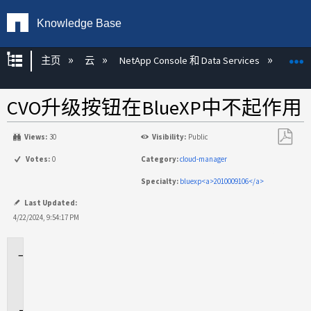
Knowledge Base
扩展/隐缩全局层次
主页
云
NetApp Console 和 Data Services
NetAp
CVO升级按钮在BlueXP中不起作用
Views:
30
Visibility:
Public
另
Votes:
0
Category:
cloud-manager
存
Specialty:
bluexp<a>2010009106</a>
为
PDF
Last Updated:
4/22/2024, 9:54:17 PM
适
用
场
景