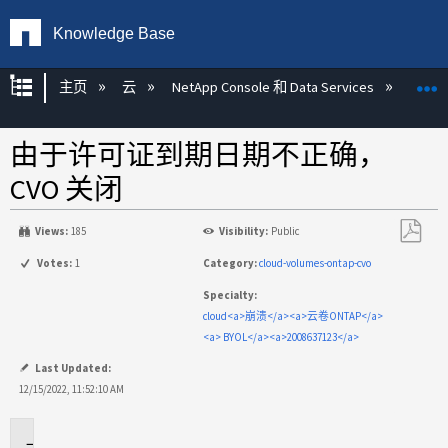
Knowledge Base
扩展/隐缩全局层次
主页
云
NetApp Console 和 Data Services
NetAp
由于许可证到期日期不正确，
CVO 关闭
Views:
185
Visibility:
Public
另
Votes:
1
Category:
cloud-volumes-ontap-cvo
存
Specialty:
为
cloud<a>崩溃</a><a>云卷ONTAP</a>
PDF
<a> BYOL</a><a>2008637123</a>
Last Updated:
12/15/2022, 11:52:10 AM
适