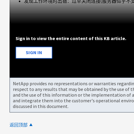
发现工作环境时出错：过早关闭连接(服务器似乎不支
Sign in to view the entire content of this KB article.
SIGN IN
NetApp provides no representations or warranties regarding 
respect to any results that may be obtained by the use of 
and the use of this information or the implementation of a
and integrate them into the customer's operational envir
discussed in this document.
返回顶部