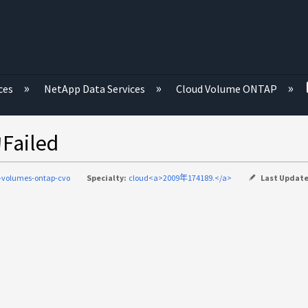
ces
NetApp Data Services
Cloud Volume ONTAP
ailed
-volumes-ontap-cvo
Specialty:
cloud<a>2009年174189.</a>
Last Updat