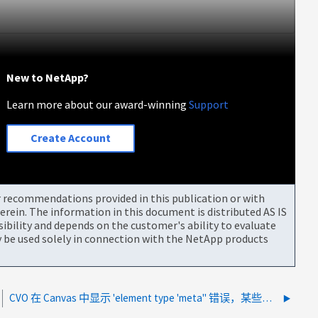
New to NetApp?
Learn more about our award-winning
Support
Create Account
or recommendations provided in this publication or with
rein. The information in this document is distributed AS IS
bility and depends on the customer's ability to evaluate
be used solely in connection with the NetApp products
CVO 在 Canvas 中显示 'element type 'meta'' 错误，某些功能无法正常工作