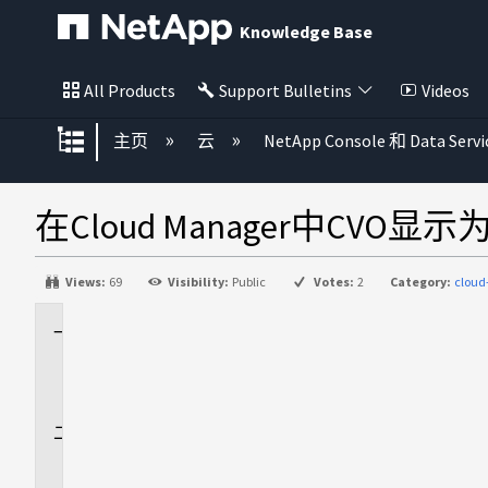
Knowledge Base
All Products
Support Bulletins
Videos
扩展/隐缩全局层次
主页
云
NetApp Console 和 Data Servi
在Cloud Manager中CVO显示为F
Views:
69
Visibility:
Public
Votes:
2
Category:
cloud
适
用
场
景
问
题
描