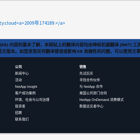
lty:cloud<a>2009年174189.</a>
(KB) 内容的基本了解，本网站上的翻译内容均由神经机器翻译 (NMT
览英文版本。如您发现任何翻译错误或影响 KB 准确性的问题，可以使用
公司
销售
新闻中心
先试后买
活动
寻找合作伙伴
NetApp Insight
与 NetApp 合作
客户成功案例
美国公共部门合同
环境、社会与公司治理
NetApp OnDemand 消费模式
投资者
数据远见者中心
招聘
联系我们