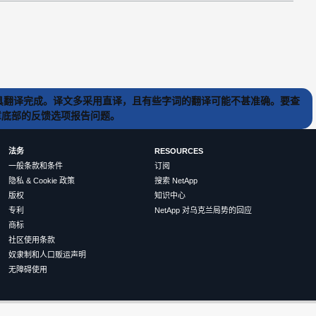
) 工具翻译完成。译文多采用直译，且有些字词的翻译可能不甚准确。要查
文章底部的反馈选项报告问题。
法务
RESOURCES
一般条款和条件
订阅
隐私 & Cookie 政策
搜索 NetApp
版权
知识中心
专利
NetApp 对乌克兰局势的回应
商标
社区使用条款
奴隶制和人口贩运声明
无障碍使用