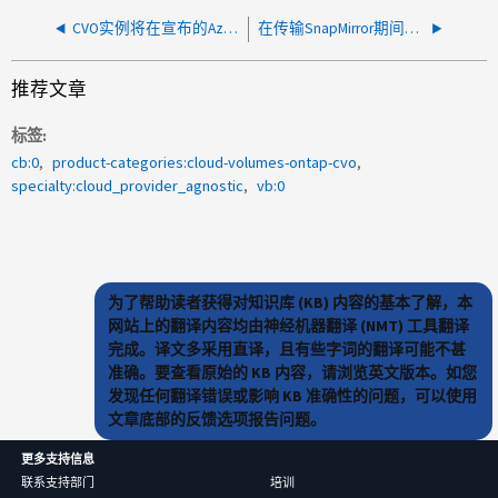
CVO实例将在宣布的Azure计划维护后数秒内重新启动
在传输SnapMirror期间、CVO被计划的关闭任务关闭
推荐文章
标签
cb:0
product-categories:cloud-volumes-ontap-cvo
specialty:cloud_provider_agnostic
vb:0
为了帮助读者获得对知识库 (KB) 内容的基本了解，本
网站上的翻译内容均由神经机器翻译 (NMT) 工具翻译
完成。译文多采用直译，且有些字词的翻译可能不甚
准确。要查看原始的 KB 内容，请浏览英文版本。如您
发现任何翻译错误或影响 KB 准确性的问题，可以使用
文章底部的反馈选项报告问题。
更多支持信息
联系支持部门
培训