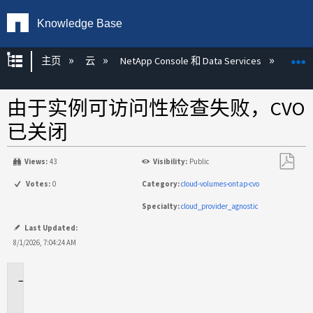
Knowledge Base
扩展/隐缩全局层次
主页
云
NetApp Console 和 Data Services
NetAp
由于实例可访问性检查失败，CVO
已关闭
Views:
43
Visibility:
Public
另
Votes:
0
Category:
cloud-volumes-ontap-cvo
存
Specialty:
cloud_provider_agnostic
为
PDF
Last Updated:
8/1/2026, 7:04:24 AM
适
用
于