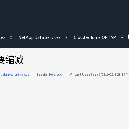
ces
NetApp Data Services
Cloud Volume ONTAP
 需要缩减
-volumes-ontap-cvo
Specialty:
cloud
Last Updated:
6/13/2022, 3:23:19 P