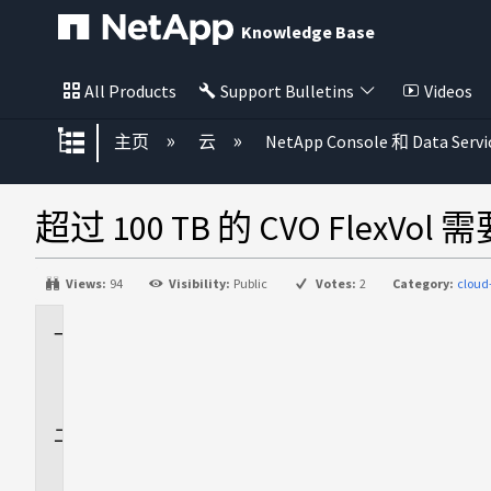
Knowledge Base
All Products
Support Bulletins
Videos
扩展/隐缩全局层次
主页
云
NetApp Console 和 Data Servi
超过 100 TB 的 CVO FlexVol
Views:
94
Visibility:
Public
Votes:
2
Category:
cloud
适
用
场
景
问
题
描