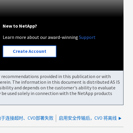
New to NetApp?
Learn more about our award-winning
Support
Create Account
or recommendations provided in this publication or with
rein. The information in this document is distributed AS IS
bility and depends on the customer's ability to evaluate
be used solely in connection with the NetApp products
由于连接超时、CVO部署失败
启用安全传输后，CVO 将离线