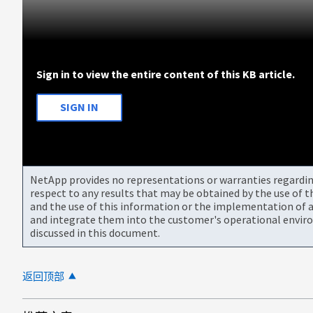
Sign in to view the entire content of this KB article.
SIGN IN
NetApp provides no representations or warranties regarding 
respect to any results that may be obtained by the use of 
and the use of this information or the implementation of a
and integrate them into the customer's operational envir
discussed in this document.
返回顶部