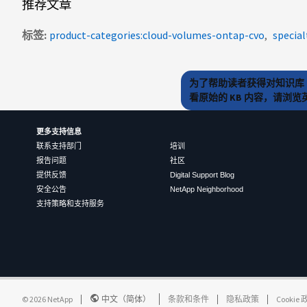
推荐文章
标签
product-categories:cloud-volumes-ontap-cvo
special
为了帮助读者获得对知识库 
看原始的 KB 内容，请浏
更多支持信息
联系支持部门
培训
报告问题
社区
提供反馈
Digital Support Blog
安全公告
NetApp Neighborhood
支持策略和支持服务
©
2026
NetApp
中文（简体）
条款和条件
隐私政策
Cookie