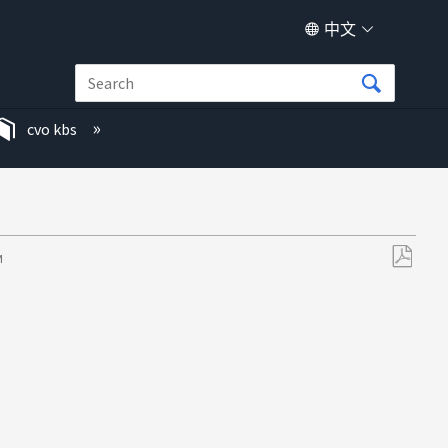
中文
cvo kbs
M
另
存
为
PDF