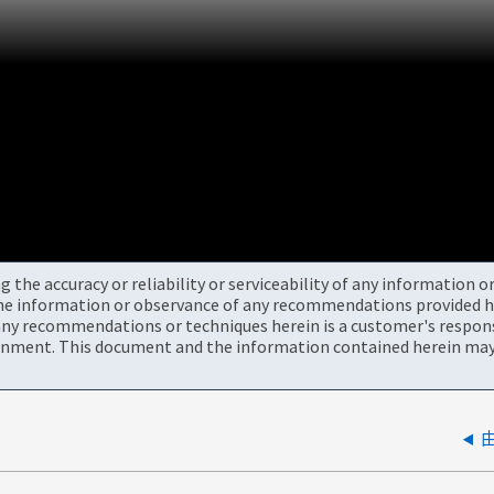
the accuracy or reliability or serviceability of any information 
the information or observance of any recommendations provided he
ny recommendations or techniques herein is a customer's responsi
onment. This document and the information contained herein may 