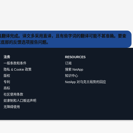
) 工具翻译完成。译文多采用直译，且有些字词的翻译可能不甚准确。要查
文章底部的反馈选项报告问题。
法务
RESOURCES
一般条款和条件
订阅
隐私 & Cookie 政策
搜索 NetApp
版权
知识中心
专利
NetApp 对乌克兰局势的回应
商标
社区使用条款
奴隶制和人口贩运声明
无障碍使用