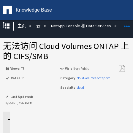
Knowledge Base
扩展/隐缩全局层次
主页
云
NetApp Console 和 Data Services
NetAp
无法访问 Cloud Volumes ONTAP 上
的 CIFS/SMB
Views:
73
Visibility:
Public
另
Votes:
2
Category:
cloud-volumes-ontap-cvo
存
Specialty:
cloud
为
PDF
Last Updated:
8/5/2021, 7:26:46 PM
适
用
场