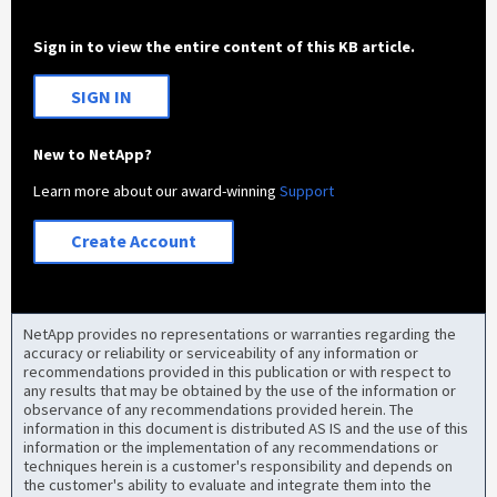
Sign in to view the entire content of this KB article.
SIGN IN
New to NetApp?
Learn more about our award-winning
Support
Create Account
NetApp provides no representations or warranties regarding the
accuracy or reliability or serviceability of any information or
recommendations provided in this publication or with respect to
any results that may be obtained by the use of the information or
observance of any recommendations provided herein. The
information in this document is distributed AS IS and the use of this
information or the implementation of any recommendations or
techniques herein is a customer's responsibility and depends on
the customer's ability to evaluate and integrate them into the