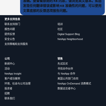
准确。要查看原始的 KB 内容，请浏览英文版本。如您
发现任何翻译错误或影响 KB 准确性的问题，可以使用
文章底部的反馈选项报告问题。
更多支持信息
联系支持部门
培训
报告问题
社区
提供反馈
Digital Support Blog
安全公告
NetApp Neighborhood
支持策略和支持服务
公司
销售
新闻中心
先试后买
活动
寻找合作伙伴
NetApp Insight
与 NetApp 合作
客户成功案例
美国公共部门合同
环境、社会与公司治理
NetApp OnDemand 消费模式
投资者
数据远见者中心
招聘
联系我们