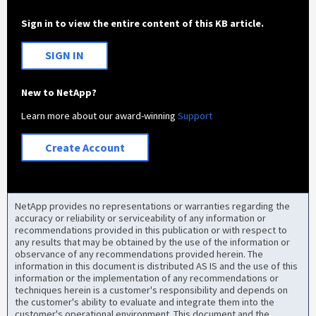
Sign in to view the entire content of this KB article.
SIGN IN
New to NetApp?
Learn more about our award-winning
Support
Create Account
NetApp provides no representations or warranties regarding the
accuracy or reliability or serviceability of any information or
recommendations provided in this publication or with respect to
any results that may be obtained by the use of the information or
observance of any recommendations provided herein. The
information in this document is distributed AS IS and the use of this
information or the implementation of any recommendations or
techniques herein is a customer's responsibility and depends on
the customer's ability to evaluate and integrate them into the
customer's operational environment. This document and the