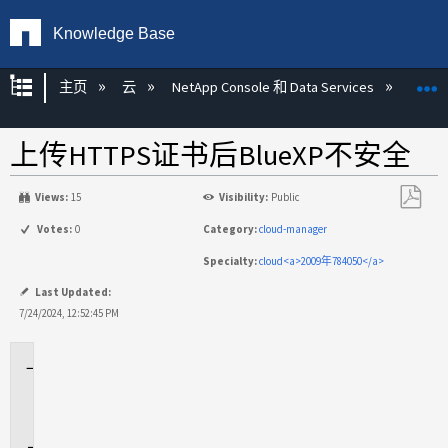
Knowledge Base
扩展/隐缩全局层次
主页
云
NetApp Console 和 Data Services
NetAp
上传HTTPS证书后BlueXP不安全
Views:
15
Visibility:
Public
另
Votes:
0
Category:
cloud-manager
存
Specialty:
cloud<a>2009年784050</a>
为
PDF
Last Updated:
7/24/2024, 12:52:45 PM
适
用
场
景