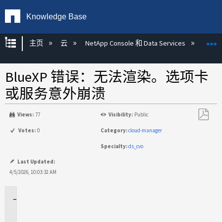
Knowledge Base
扩展/隐缩全局层次
主页
云
NetApp Console 和 Data Services
NetAp
BlueXP 错误：无法渲染。选项卡
或服务意外崩溃
Views:
77
Visibility:
Public
另
Votes:
0
Category:
cloud-manager
存
Specialty:
ds_cvo
为
PDF
Last Updated:
4/5/2026, 10:03:32 AM
适
用
于