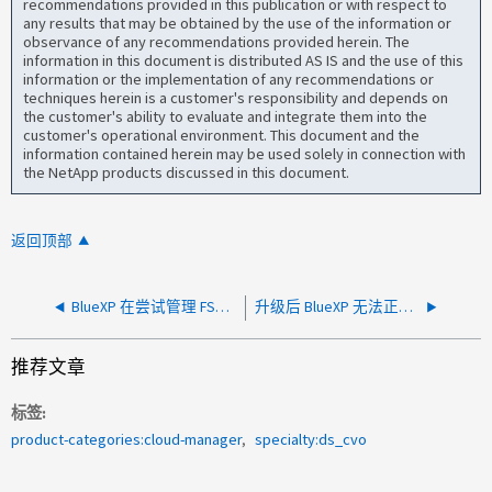
recommendations provided in this publication or with respect to
any results that may be obtained by the use of the information or
observance of any recommendations provided herein. The
information in this document is distributed AS IS and the use of this
information or the implementation of any recommendations or
techniques herein is a customer's responsibility and depends on
the customer's ability to evaluate and integrate them into the
customer's operational environment. This document and the
information contained herein may be used solely in connection with
the NetApp products discussed in this document.
返回顶部
BlueXP 在尝试管理 FSX 系统时遇到错误消息
升级后 BlueXP 无法正常工作
推荐文章
标签
product-categories:cloud-manager
specialty:ds_cvo