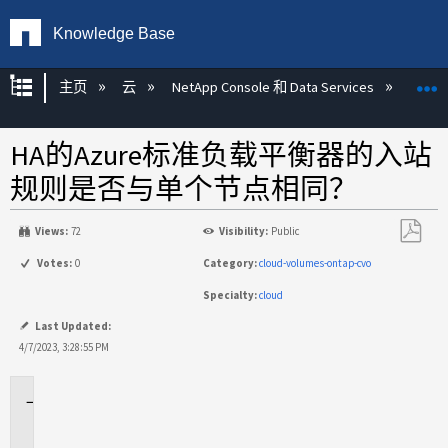
Knowledge Base
扩展/隐缩全局层次
主页
云
NetApp Console 和 Data Services
NetAp
HA的Azure标准负载平衡器的入站
规则是否与单个节点相同？
Views:
72
Visibility:
Public
另
Votes:
0
Category:
cloud-volumes-ontap-cvo
存
Specialty:
cloud
为
PDF
Last Updated:
4/7/2023, 3:28:55 PM
适
用
场