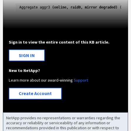
Aggregate aggr3 
(online, raid0, mirror degraded)
 (adva
Sign in to view the entire content of this KB article.
SIGN IN
New to NetApp?
Learn more about our award-winning
Support
Create Account
NetApp provides no representations or warranties regarding the
accuracy or reliability or serviceability of any information or
recommendations provided in this publication or with respect to