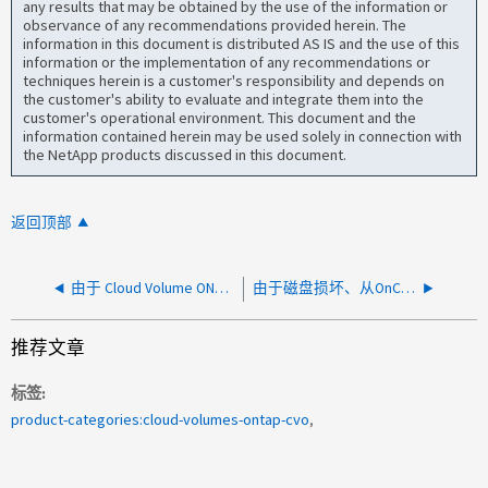
any results that may be obtained by the use of the information or
observance of any recommendations provided herein. The
information in this document is distributed AS IS and the use of this
information or the implementation of any recommendations or
techniques herein is a customer's responsibility and depends on
the customer's ability to evaluate and integrate them into the
customer's operational environment. This document and the
information contained herein may be used solely in connection with
the NetApp products discussed in this document.
返回顶部
由于 Cloud Volume ONTAP 权限问题导致聚合创建失败
由于磁盘损坏、从OnCommand 云管理器创建聚合失败
推荐文章
标签
product-categories:cloud-volumes-ontap-cvo