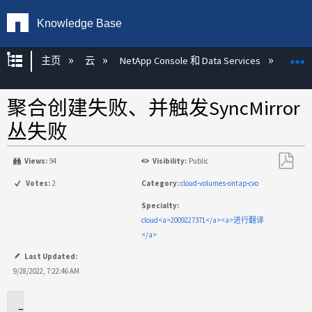
Knowledge Base
扩展/隐缩全局层次
主页
云
NetApp Console 和 Data Services
NetAp
聚合创建失败、并触发SyncMirror
丛失败
Views:
94
Visibility:
Public
另
Votes:
2
Category:
cloud-volumes-ontap-cvo
存
Specialty:
为
cloud<a>2009227371</a><a>进行翻译
PDF
</a>
Last Updated:
9/28/2022, 7:22:46 AM
适