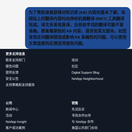
为了帮助读者获得对知识库 (KB) 内容的基本了解，本
网站上的翻译内容均由神经机器翻译 (NMT) 工具翻译
完成。译文多采用直译，且有些字词的翻译可能不甚
准确。要查看原始的 KB 内容，请浏览英文版本。如您
发现任何翻译错误或影响 KB 准确性的问题，可以使用
文章底部的反馈选项报告问题。
更多支持信息
联系支持部门
培训
报告问题
社区
提供反馈
Digital Support Blog
安全公告
NetApp Neighborhood
支持策略和支持服务
公司
销售
新闻中心
先试后买
活动
寻找合作伙伴
NetApp Insight
与 NetApp 合作
客户成功案例
美国公共部门合同