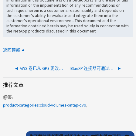
information in this document is distributed AS IS and the use of this
information or the implementation of any recommendations or
techniques herein is a customer's responsibility and depends on
the customer's ability to evaluate and integrate them into the
customer's operational environment. This document and the
information contained herein may be used solely in connection with
the NetApp products discussed in this document.
返回顶部
AWS 卷已从 GP3 更改为 SC1，分层显示为已禁用
BlueXP 连接器可通过本地 UI 访问，但不显示在 BlueXP 中
推荐文章
标签
product-categories:cloud-volumes-ontap-cvo