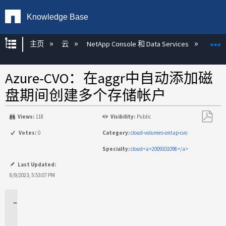
Knowledge Base
扩展/隐缩全局层次
主页
云
NetApp Console 和 Data Services
NetAp
Azure-CVO：在aggr中自动添加磁
盘期间创建多个存储帐户
Views:
118
Visibility:
Public
另
Votes:
0
Category:
cloud-volumes-ontap-cvo
存
Specialty:
cloud<a>2009101098</a>
为
PDF
Last Updated:
8/9/2023, 5:53:07 PM
适
用
场