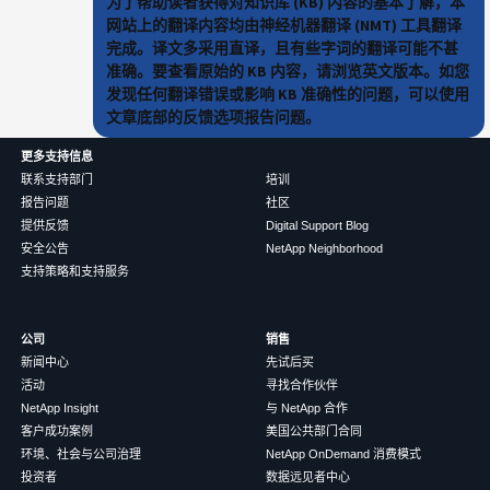
为了帮助读者获得对知识库 (KB) 内容的基本了解，本
网站上的翻译内容均由神经机器翻译 (NMT) 工具翻译
完成。译文多采用直译，且有些字词的翻译可能不甚
准确。要查看原始的 KB 内容，请浏览英文版本。如您
发现任何翻译错误或影响 KB 准确性的问题，可以使用
文章底部的反馈选项报告问题。
更多支持信息
联系支持部门
培训
报告问题
社区
提供反馈
Digital Support Blog
安全公告
NetApp Neighborhood
支持策略和支持服务
公司
销售
新闻中心
先试后买
活动
寻找合作伙伴
NetApp Insight
与 NetApp 合作
客户成功案例
美国公共部门合同
环境、社会与公司治理
NetApp OnDemand 消费模式
投资者
数据远见者中心