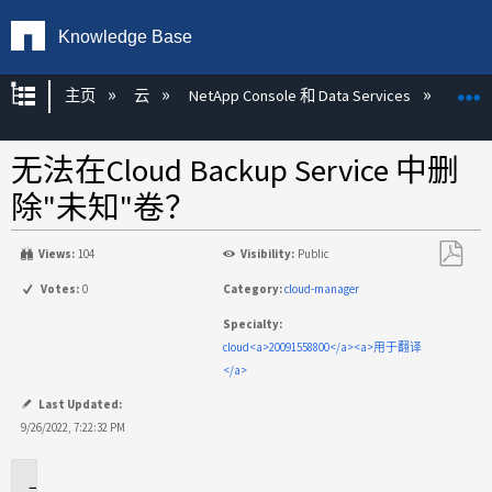
Knowledge Base
扩展/隐缩全局层次
主页
云
NetApp Console 和 Data Services
NetAp
无法在Cloud Backup Service 中删
除"未知"卷？
Views:
104
Visibility:
Public
另
Votes:
0
Category:
cloud-manager
存
Specialty:
为
cloud<a>20091558800</a><a>用于翻译
PDF
</a>
Last Updated:
9/26/2022, 7:22:32 PM
适