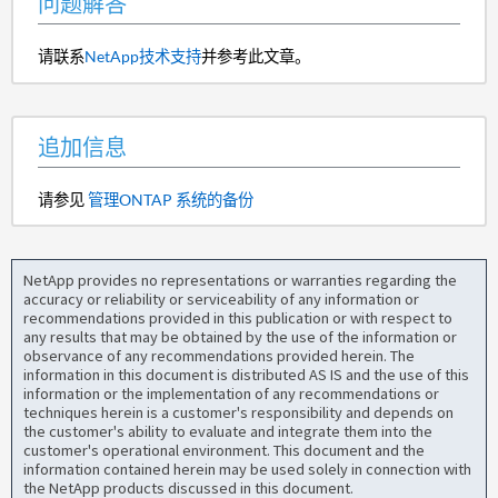
问题解答
请联系
NetApp技术支持
并参考此文章。
追加信息
请参见
管理ONTAP 系统的备份
NetApp provides no representations or warranties regarding the
accuracy or reliability or serviceability of any information or
recommendations provided in this publication or with respect to
any results that may be obtained by the use of the information or
observance of any recommendations provided herein. The
information in this document is distributed AS IS and the use of this
information or the implementation of any recommendations or
techniques herein is a customer's responsibility and depends on
the customer's ability to evaluate and integrate them into the
customer's operational environment. This document and the
information contained herein may be used solely in connection with
the NetApp products discussed in this document.