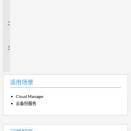
用
场
景
问
题
解
答
追
加
信
息
适用场景
Cloud Manager
云备份服务