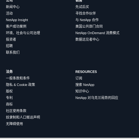
公司
销售
新闻中心
先试后买
活动
寻找合作伙伴
NetApp Insight
与 NetApp 合作
客户成功案例
美国公共部门合同
环境、社会与公司治理
NetApp OnDemand 消费模式
投资者
数据远见者中心
招聘
联系我们
法务
RESOURCES
一般条款和条件
订阅
隐私 & Cookie 政策
搜索 NetApp
版权
知识中心
专利
NetApp 对乌克兰局势的回应
商标
社区使用条款
奴隶制和人口贩运声明
无障碍使用