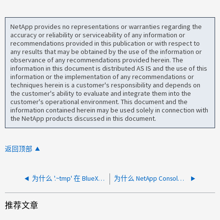
NetApp provides no representations or warranties regarding the
accuracy or reliability or serviceability of any information or
recommendations provided in this publication or with respect to
any results that may be obtained by the use of the information or
observance of any recommendations provided herein. The
information in this document is distributed AS IS and the use of this
information or the implementation of any recommendations or
techniques herein is a customer's responsibility and depends on
the customer's ability to evaluate and integrate them into the
customer's operational environment. This document and the
information contained herein may be used solely in connection with
the NetApp products discussed in this document.
返回顶部
为什么 '.~tmp' 在 BlueXP 复制和同步后存在于目标而不是源？
为什么 NetApp Console Copy & Sync 中的"删除源文件"显示为灰色？
推荐文章