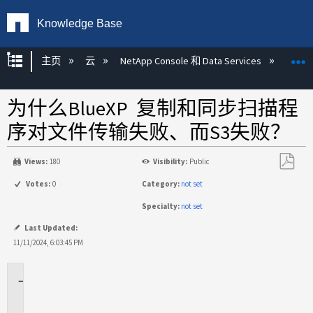
Knowledge Base
扩展/隐缩全局层次
主页
云
NetApp Console 和 Data Services
NetAp
为什么BlueXP 复制和同步扫描程
序对文件传输失败、而S3失败？
Views:
180
Visibility:
Public
另
Votes:
0
Category:
not set
存
Specialty:
not set
为
PDF
Last Updated:
11/11/2024, 6:03:45 PM
适
用
场