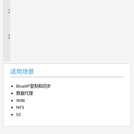
景
问
题
解
答
追
加
信
息
适用场景
BlueXP复制和同步
数据代理
SMB
NFS
S3