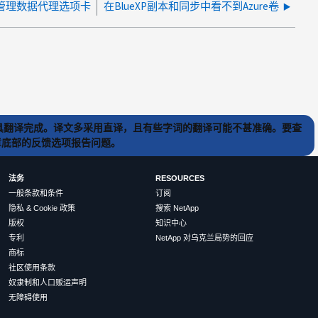
UI 管理数据代理选项卡
在BlueXP副本和同步中看不到Azure卷
) 工具翻译完成。译文多采用直译，且有些字词的翻译可能不甚准确。要查
文章底部的反馈选项报告问题。
法务
RESOURCES
一般条款和条件
订阅
隐私 & Cookie 政策
搜索 NetApp
版权
知识中心
专利
NetApp 对乌克兰局势的回应
商标
社区使用条款
奴隶制和人口贩运声明
无障碍使用