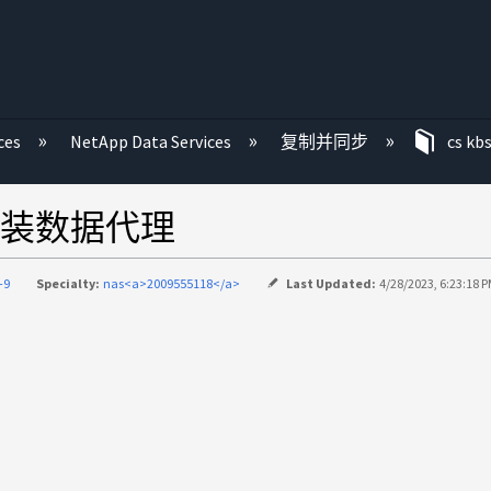
ces
NetApp Data Services
复制并同步
cs kb
装数据代理
-9
Specialty:
nas<a>2009555118</a>
Last Updated:
4/28/2023, 6:23:18 