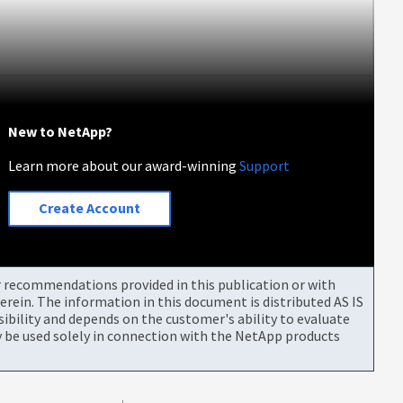
New to NetApp?
Learn more about our award-winning
Support
Create Account
or recommendations provided in this publication or with
rein. The information in this document is distributed AS IS
bility and depends on the customer's ability to evaluate
be used solely in connection with the NetApp products