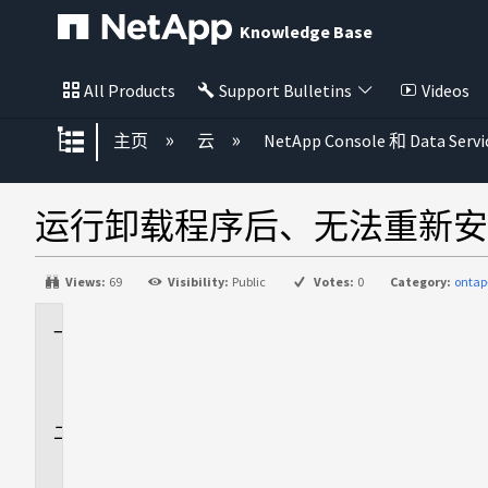
Knowledge Base
All Products
Support Bulletins
Videos
扩展/隐缩全局层次
主页
云
NetApp Console 和 Data Servi
运行卸载程序后、无法重新安
Views:
69
Visibility:
Public
Votes:
0
Category:
ontap
适
用
场
景
问
题
描