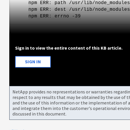
npm ERR: path /usr/lib/node_modules
npm ERR: dest /usr/lib/node_modules
npm ERR: errno -39
Sign in to view the entire content of this KB article.
SIGN IN
NetApp provides no representations or warranties regarding 
respect to any results that may be obtained by the use of 
and the use of this information or the implementation of a
and integrate them into the customer's operational envir
discussed in this document.