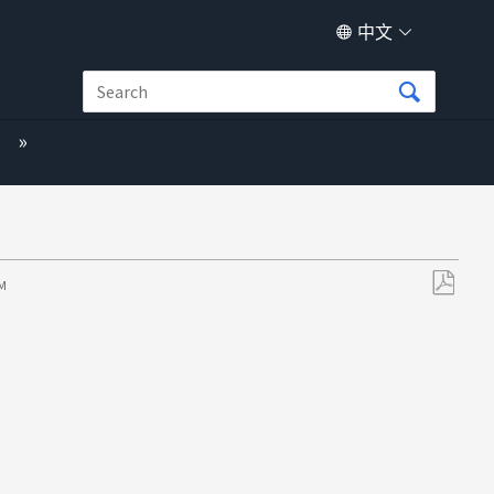
中文
s
PM
另
存
为
PDF