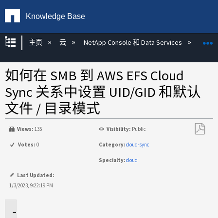
Knowledge Base
扩展/隐缩全局层次
主页
云
NetApp Console 和 Data Services
NetAp
如何在 SMB 到 AWS EFS Cloud
Sync 关系中设置 UID/GID 和默认
文件 / 目录模式
Views:
135
Visibility:
Public
另
Votes:
0
Category:
cloud-sync
存
Specialty:
cloud
为
PDF
Last Updated:
1/3/2023, 9:22:19 PM
适