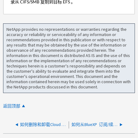
录从 CIFS/SMB 复制到目标 EFS 。
NetApp provides no representations or warranties regarding the
accuracy or reliability or serviceability of any information or
recommendations provided in this publication or with respect to
any results that may be obtained by the use of the information or
observance of any recommendations provided herein. The
information in this document is distributed AS IS and the use of this
information or the implementation of any recommendations or
techniques herein is a customer's responsibility and depends on
the customer's ability to evaluate and integrate them into the
customer's operational environment. This document and the
information contained herein may be used solely in connection with
the NetApp products discussed in this document.
返回顶部
如何删除和卸载Cloud Sync数据代理
如何从BlueXP 订阅/续订Cloud Sync许可证？