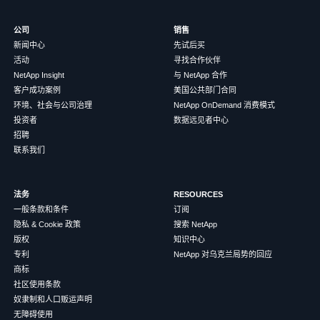
公司
销售
新闻中心
先试后买
活动
寻找合作伙伴
NetApp Insight
与 NetApp 合作
客户成功案例
美国公共部门合同
环境、社会与公司治理
NetApp OnDemand 消费模式
投资者
数据远见者中心
招聘
联系我们
法务
RESOURCES
一般条款和条件
订阅
隐私 & Cookie 政策
搜索 NetApp
版权
知识中心
专利
NetApp 对乌克兰局势的回应
商标
社区使用条款
奴隶制和人口贩运声明
无障碍使用