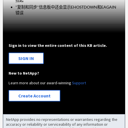
挂起
"复制和同步"信息板中还会显示EHOSTDOWN和EAGAIN
错误
Sign in to view the entire content of this KB article.
SIGN IN
New to NetApp?
Learn more about our award-winning
Support
Create Account
NetApp provides no representations or warranties regarding the
accuracy or reliability or serviceability of any information or