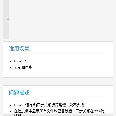
用
场
景
问
题
描
述
适用场景
BlueXP
复制和同步
问题描述
BlueXP复制和同步关系运行缓慢、永不完成
在信息板中显示所有文件均已复制后、同步关系在99%处