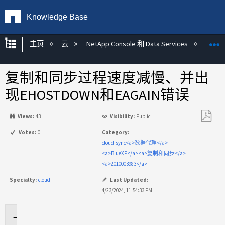
Knowledge Base
扩展/隐缩全局层次
主页
云
NetApp Console 和 Data Services
NetAp
复制和同步过程速度减慢、并出
现EHOSTDOWN和EAGAIN错误
Views:
43
Visibility:
Public
另
Votes:
0
Category:
存
cloud-sync<a>数据代理</a>
为
<a>BlueXP</a><a>复制和同步</a>
PDF
<a>2010003983</a>
Specialty:
cloud
Last Updated:
4/23/2024, 11:54:33 PM
适