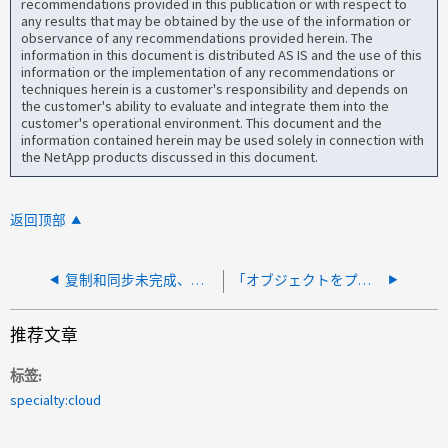
recommendations provided in this publication or with respect to
any results that may be obtained by the use of the information or
observance of any recommendations provided herein. The
information in this document is distributed AS IS and the use of this
information or the implementation of any recommendations or
techniques herein is a customer's responsibility and depends on
the customer's ability to evaluate and integrate them into the
customer's operational environment. This document and the
information contained herein may be used solely in connection with
the NetApp products discussed in this document.
返回顶部
复制和同步未完成、并且在源和目标之间复制的数据大小存在差异
「オブジェクトをプリミティブ値に変換できません」というエラーが表示されて、関係のコピーと同期が失敗する
推荐文章
标签
specialty:cloud