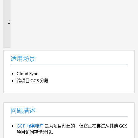
用
场
景
问
题
描
述
适用场景
Cloud Sync
跨项目 GCS 分段
问题描述
GCP 服务帐户
是为项目创建的，但它正在尝试从其他 GCS
项目访问存储分段。