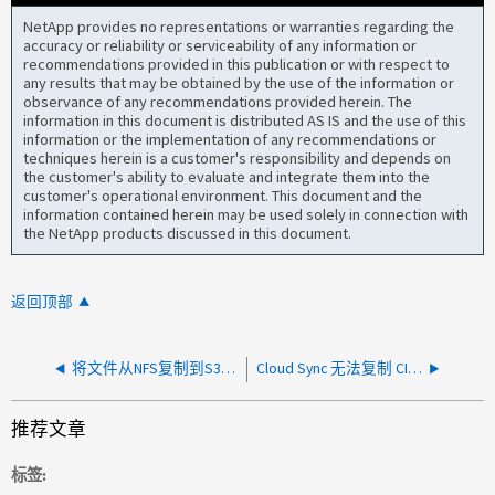
NetApp provides no representations or warranties regarding the
accuracy or reliability or serviceability of any information or
recommendations provided in this publication or with respect to
any results that may be obtained by the use of the information or
observance of any recommendations provided herein. The
information in this document is distributed AS IS and the use of this
information or the implementation of any recommendations or
techniques herein is a customer's responsibility and depends on
the customer's ability to evaluate and integrate them into the
customer's operational environment. This document and the
information contained herein may be used solely in connection with
the NetApp products discussed in this document.
返回顶部
将文件从NFS复制到S3时、Cloud Sync 失败、并出现多个错误
Cloud Sync 无法复制 CIFS 长名称后缀为空格（ " " ）和 / 或点（ "." ）的文件
推荐文章
标签