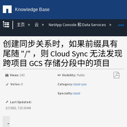
Knowledge Base
扩展/隐缩全局层次
主页
云
NetApp Console 和 Data Services
NetAp
创建同步关系时，如果前缀具有
尾随 "/" ，则 Cloud Sync 无法发现
跨项目 GCS 存储分段中的项目
Views:
143
Visibility:
Public
另
Votes:
0
Category:
cloud-sync
存
Specialty:
cloud
为
PDF
Last Updated:
3/7/2022, 7:22:19 AM
适