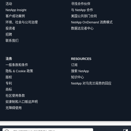
活动
寻找合作伙伴
NetApp Insight
与 NetApp 合作
客户成功案例
美国公共部门合同
环境、社会与公司治理
NetApp OnDemand 消费模式
投资者
数据远见者中心
招聘
联系我们
法务
RESOURCES
一般条款和条件
订阅
隐私 & Cookie 政策
搜索 NetApp
版权
知识中心
专利
NetApp 对乌克兰局势的回应
商标
社区使用条款
奴隶制和人口贩运声明
无障碍使用
这篇文章对您有帮助吗？
©
2026
NetApp
中文（简体）
条款和条件
隐私政策