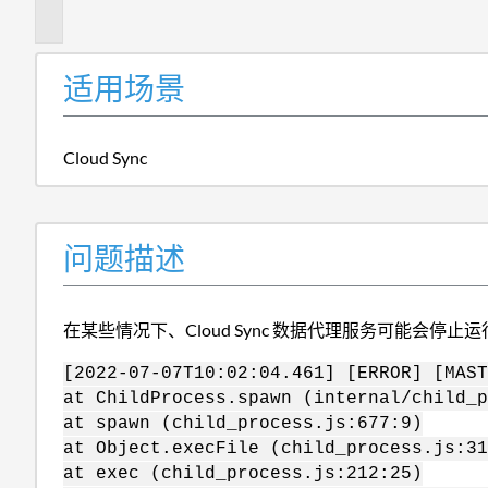
述
适用场景
Cloud Sync
问题描述
在某些情况下、Cloud Sync 数据代理服务可能
[2022-07-07T10:02:04.461] [ERROR] [MAST
at ChildProcess.spawn (internal/child_p
at spawn (child_process.js:677:9)
at Object.execFile (child_process.js:31
at exec (child_process.js:212:25)