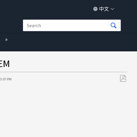
中文
s
EM
53:07 PM
另
存
为
PDF