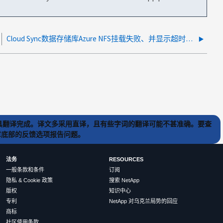
Cloud Sync数据存储库Azure NFS挂载失败、并显示超时消息
) 工具翻译完成。译文多采用直译，且有些字词的翻译可能不甚准确。要查
文章底部的反馈选项报告问题。
法务
RESOURCES
一般条款和条件
订阅
隐私 & Cookie 政策
搜索 NetApp
版权
知识中心
专利
NetApp 对乌克兰局势的回应
商标
社区使用条款