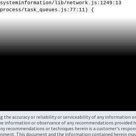
systeminformation/lib/network.js:1249:13
process/task_queues.js:77:11) {
the accuracy or reliability or serviceability of any information 
the information or observance of any recommendations provided he
ny recommendations or techniques herein is a customer's responsi
onment. This document and the information contained herein may 