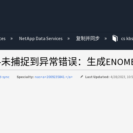
ces
NetApp Data Services
复制并同步
cs kb
运行-未捕捉到异常错误：生成ENOM
d-sync
Specialty:
nas<a>2009235841.</a>
Last Updated:
4/28/2023, 10: