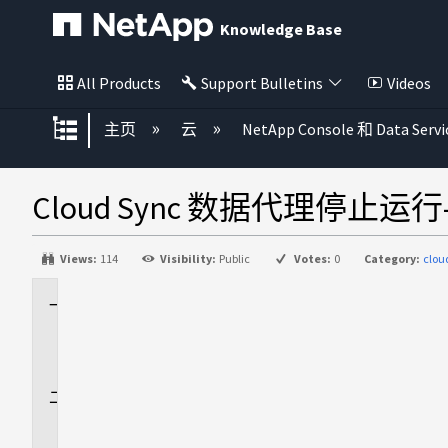
Knowledge Base
All Products
Support Bulletins
Videos
扩展/隐缩全局层次
主页
云
NetApp Console 和 Data Servi
Cloud Sync 数据代理停止
Views:
114
Visibility:
Public
Votes:
0
Category:
clou
适
用
场
景
问
题
描