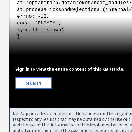
at /opt/netapp/databroker/node_modules/
at processTicksAndRejections (internal/
errno: -12,
code: 'ENOMEM',
syscall: 'spawn'
}
Sign in to view the entire content of this KB article.
SIGN IN
NetApp provides no representations or warranties regarding 
respect to any results that may be obtained by the use of 
and the use of this information or the implementation of a
and integrate them into the customer's operational envir