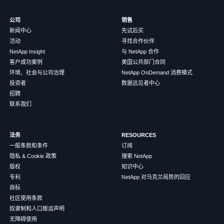
公司
销售
新闻中心
先试后买
活动
寻找合作伙伴
NetApp Insight
与 NetApp 合作
客户成功案例
美国公共部门合同
环境、社会与公司治理
NetApp OnDemand 消费模式
投资者
数据远见者中心
招聘
联系我们
法务
RESOURCES
一般条款和条件
订阅
隐私 & Cookie 政策
搜索 NetApp
版权
知识中心
专利
NetApp 对乌克兰局势的回应
商标
社区使用条款
奴隶制和人口贩运声明
无障碍使用