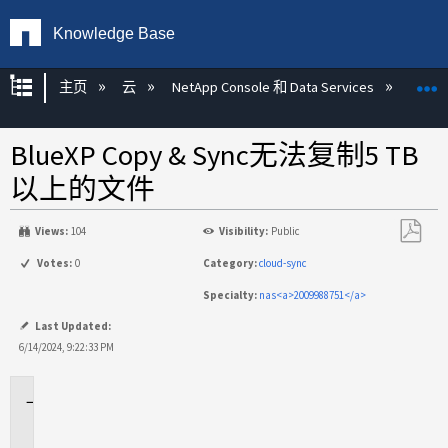
Knowledge Base
扩展/隐缩全局层次
主页
云
NetApp Console 和 Data Services
NetAp
BlueXP Copy & Sync无法复制5 TB
以上的文件
Views:
104
Visibility:
Public
另
Votes:
0
Category:
cloud-sync
存
Specialty:
nas<a>2009988751</a>
为
PDF
Last Updated:
6/14/2024, 9:22:33 PM
适
用
场