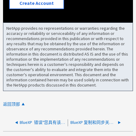
Create Account
NetApp provides no representations or warranties regarding the
accuracy or reliability or serviceability of any information or
recommendations provided in this publication or with respect to
any results that may be obtained by the use of the information or
observance of any recommendations provided herein. The
information in this document is distributed AS IS and the use of this
information or the implementation of any recommendations or
techniques herein is a customer's responsibility and depends on
the customer's ability to evaluate and integrate them into the
customer's operational environment. This document and the
information contained herein may be used solely in connection with
the NetApp products discussed in this document.
返回顶部
BlueXP 错误"您具有该许可证提供的X个最大关系数"。
BlueXP 复制和同步关系未能按计划运行，但手动运行时可以运行