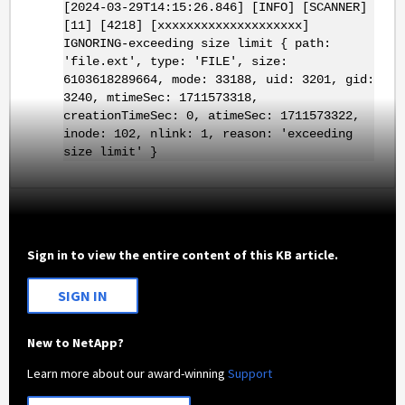
[2024-03-29T14:15:26.846] [INFO] [SCANNER]
[11] [4218] [xxxxxxxxxxxxxxxxxxxx]
IGNORING-exceeding size limit { path:
'file.ext', type: 'FILE', size:
6103618289664, mode: 33188, uid: 3201, gid:
3240, mtimeSec: 1711573318,
creationTimeSec: 0, atimeSec: 1711573322,
inode: 102, nlink: 1, reason: 'exceeding
size limit' }
Sign in to view the entire content of this KB article.
SIGN IN
New to NetApp?
Learn more about our award-winning
Support