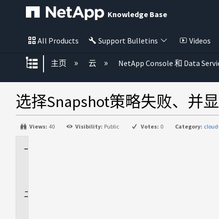
Knowledge Base
All Products
Support Bulletins
Videos
扩展/隐缩全局层次
主页
云
NetApp Console 和 Data Servi
选择Snapshot策略失败、并显
Views:
40
Visibility:
Public
Votes:
0
Category:
cloud
适
用
场
景
问
题
描