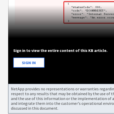
Sign in to view the entire content of this KB article.
SIGN IN
NetApp provides no representations or warranties regarding 
respect to any results that may be obtained by the use of 
and the use of this information or the implementation of a
and integrate them into the customer's operational envir
discussed in this document.