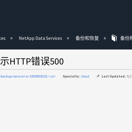
ces
NetApp Data Services
备份和恢复
备份
示HTTP错误500
-backup-service<a>2009838102.</a>
Specialty:
cloud
Last Updated:
5/1