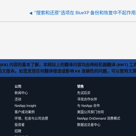
"搜索和还原"选项在 BlueXP 备份和恢复中不起作用
(KB) 内容的基本了解，本网站上的翻译内容均由神经机器翻译 (NMT
览英文版本。如您发现任何翻译错误或影响 KB 准确性的问题，可以使用
公司
销售
新闻中心
先试后买
活动
寻找合作伙伴
NetApp Insight
与 NetApp 合作
客户成功案例
美国公共部门合同
环境、社会与公司治理
NetApp OnDemand 消费模式
投资者
数据远见者中心
招聘