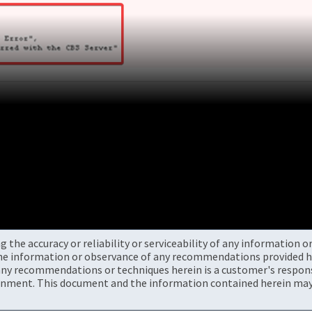
the accuracy or reliability or serviceability of any information 
the information or observance of any recommendations provided he
ny recommendations or techniques herein is a customer's responsi
onment. This document and the information contained herein may 