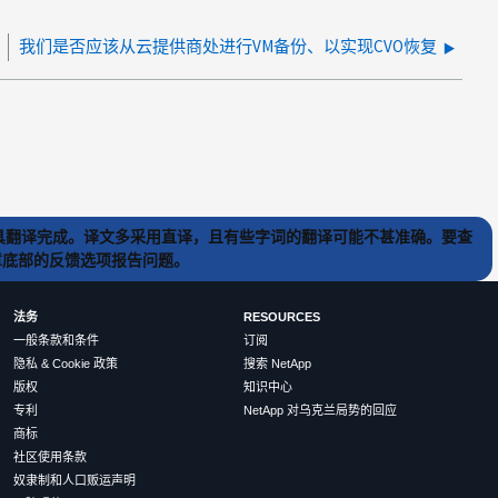
我们是否应该从云提供商处进行VM备份、以实现CVO恢复
) 工具翻译完成。译文多采用直译，且有些字词的翻译可能不甚准确。要查
文章底部的反馈选项报告问题。
法务
RESOURCES
一般条款和条件
订阅
隐私 & Cookie 政策
搜索 NetApp
版权
知识中心
专利
NetApp 对乌克兰局势的回应
商标
社区使用条款
奴隶制和人口贩运声明