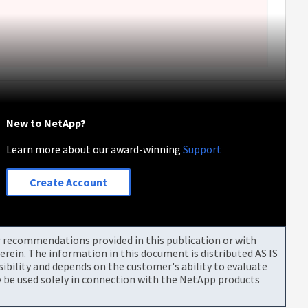
New to NetApp?
Learn more about our award-winning
Support
Create Account
or recommendations provided in this publication or with
rein. The information in this document is distributed AS IS
bility and depends on the customer's ability to evaluate
be used solely in connection with the NetApp products