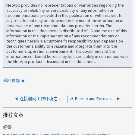
NetApp provides no representations or warranties regarding the
accuracy or reliability or serviceability of any information or
recommendations provided in this publication or with respect to
any results that may be obtained by the use of the information or
observance of any recommendations provided herein. The
information in this document is distributed AS IS and the use of this
information or the implementation of any recommendations or
techniques herein is a customer's responsibility and depends on
the customer's ability to evaluate and integrate them into the
customer's operational environment. This document and the
information contained herein may be used solely in connection with
the NetApp products discussed in this document.
返回顶部
连接器间工作环境之间的还原操作失败、并显示404
从 Backup and Recovery 还原失败，访问被拒绝
推荐文章
标签
product-categories:cloud-backup-service
specialty:cloud