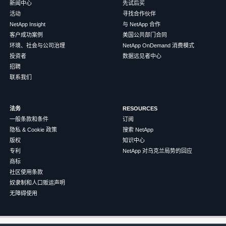
新闻中心
先试后买
活动
寻找合作伙伴
NetApp Insight
与 NetApp 合作
客户成功案例
美国公共部门合同
环境、社会与公司治理
NetApp OnDemand 消费模式
投资者
数据远见者中心
招聘
联系我们
法务
RESOURCES
一般条款和条件
订阅
隐私 & Cookie 政策
搜索 NetApp
版权
知识中心
专利
NetApp 对乌克兰局势的回应
商标
社区使用条款
奴隶制和人口贩运声明
无障碍使用