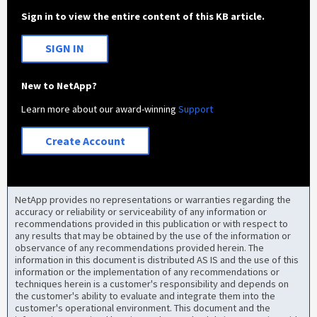
Sign in to view the entire content of this KB article.
SIGN IN
New to NetApp?
Learn more about our award-winning
Support
Create Account
NetApp provides no representations or warranties regarding the
accuracy or reliability or serviceability of any information or
recommendations provided in this publication or with respect to
any results that may be obtained by the use of the information or
observance of any recommendations provided herein. The
information in this document is distributed AS IS and the use of this
information or the implementation of any recommendations or
techniques herein is a customer's responsibility and depends on
the customer's ability to evaluate and integrate them into the
customer's operational environment. This document and the