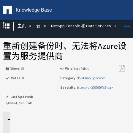
Knowledge Base
扩展/隐缩全局层次
主页
云
NetApp Console 和 Data Services
NetAp
重新创建备份时、无法将Azure设
置为服务提供商
Views:
68
Visibility:
Public
另
Votes:
0
Category:
cloud-backup-service
存
Specialty:
bluexp<a>2009926487</a>
为
PDF
Last Updated:
2/8/2024, 7:22:37 AM
适
用
场