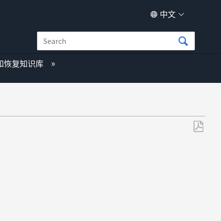
中文
和恢复知识库
另
存
为
PDF