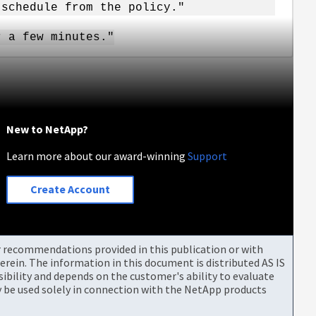
 schedule from the policy."
r a few minutes."
New to NetApp?
Learn more about our award-winning
Support
Create Account
or recommendations provided in this publication or with
rein. The information in this document is distributed AS IS
bility and depends on the customer's ability to evaluate
be used solely in connection with the NetApp products