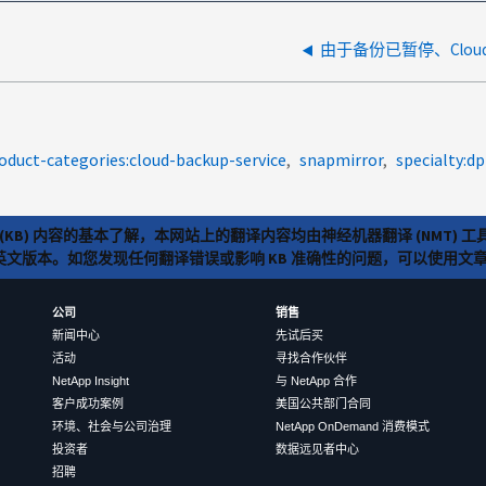
由于备份已暂停、Clou
oduct-categories:cloud-backup-service
snapmirror
specialty:dp
(KB) 内容的基本了解，本网站上的翻译内容均由神经机器翻译 (NMT
览英文版本。如您发现任何翻译错误或影响 KB 准确性的问题，可以使用
公司
销售
新闻中心
先试后买
活动
寻找合作伙伴
NetApp Insight
与 NetApp 合作
客户成功案例
美国公共部门合同
环境、社会与公司治理
NetApp OnDemand 消费模式
投资者
数据远见者中心
招聘