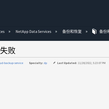
ces
NetApp Data Services
备份和恢复
备份
失败
oud-backup-service
Specialty:
dp
Last Updated:
11/28/2022, 5:23:07 PM