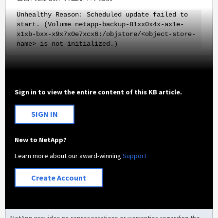
Unhealthy Reason: Scheduled update failed to
start. (Volume netapp-backup-81xx0x4x-ax1e-
x1xb-bxx-x9x7x0e7xcx6:/objstore/<object-store-
name> is not initialized.)
Sign in to view the entire content of this KB article.
SIGN IN
New to NetApp?
Learn more about our award-winning
Support
Create Account