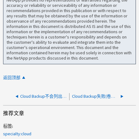
NetApp provides no representations or warranties regarding the
accuracy or reliability or serviceability of any information or
recommendations provided in this publication or with respect to
any results that may be obtained by the use of the information or
observance of any recommendations provided herein. The
information in this document is distributed AS IS and the use of this
information or the implementation of any recommendations or
techniques herein is a customer's responsibility and depends on
the customer's ability to evaluate and integrate them into the
customer's operational environment. This document and the
information contained herein may be used solely in connection with
the NetApp products discussed in this document.
返回顶部
Cloud Backup不会列出任何文件或文件夹
Cloud Backup失败(卷访问错误(未定义错误：10004))
推荐文章
标签
specialty:cloud