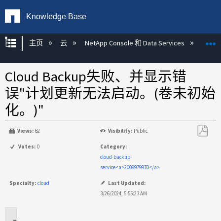
Knowledge Base
扩展/隐缩全局层次
主页
云
NetApp Console 和 Data Services
NetAp
Cloud Backup失败、并显示错
误"计划更新无法启动。(卷未初始
化。)"
Views:
62
Visibility:
Public
另
Votes:
0
Category:
存
cloud-backup-
为
service<a>2009979970</a>
PDF
Specialty:
cloud
Last Updated:
3/26/2024, 5:55:23 AM
适