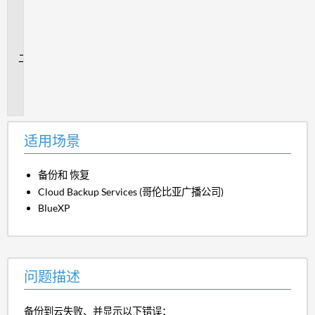
用
场
景
问
题
描
述
适用场景
备份和 恢复
Cloud Backup Services (哥伦比亚广播公司)
BlueXP
问题描述
备份到云失败、并显示以下错误：