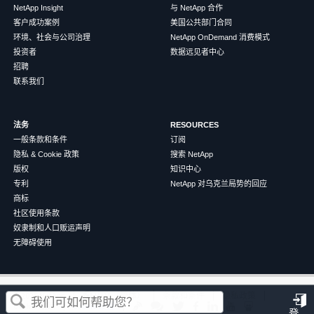
NetApp Insight
与 NetApp 合作
客户成功案例
美国公共部门合同
环境、社会与公司治理
NetApp OnDemand 消费模式
投资者
数据远见者中心
招聘
联系我们
法务
RESOURCES
一般条款和条件
订阅
隐私 & Cookie 政策
搜索 NetApp
版权
知识中心
专利
NetApp 对乌克兰局势的回应
商标
社区使用条款
奴隶制和人口贩运声明
无障碍使用
这篇文章对您有帮助吗？
©
2026
NetApp
中文（简体）
条款和条件
隐私政策
Cookie 政策
Cookie 设置
登