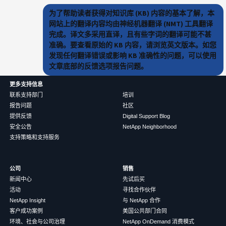
为了帮助读者获得对知识库 (KB) 内容的基本了解，本
网站上的翻译内容均由神经机器翻译 (NMT) 工具翻译
完成。译文多采用直译，且有些字词的翻译可能不甚
准确。要查看原始的 KB 内容，请浏览英文版本。如您
发现任何翻译错误或影响 KB 准确性的问题，可以使用
文章底部的反馈选项报告问题。
更多支持信息
联系支持部门
培训
报告问题
社区
提供反馈
Digital Support Blog
安全公告
NetApp Neighborhood
支持策略和支持服务
公司
销售
新闻中心
先试后买
活动
寻找合作伙伴
NetApp Insight
与 NetApp 合作
客户成功案例
美国公共部门合同
环境、社会与公司治理
NetApp OnDemand 消费模式