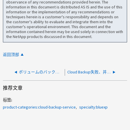
observance of any recommendations provided herein. The
information in this document is distributed AS IS and the use of this
information or the implementation of any recommendations or
techniques herein is a customer's responsibility and depends on
the customer's ability to evaluate and integrate them into the
customer's operational environment. This document and the
information contained herein may be used solely in connection with
the NetApp products discussed in this document.
返回顶部
ボリュームのバックアップ保持の保持に失敗しましたCBS
Cloud Backup失败、并显示错误"计划更新无法启动。(卷未初始化。)"
推荐文章
标签
product-categories:cloud-backup-service
specialty:bluexp