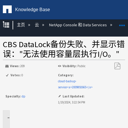
Knowledge Base
扩展/隐缩全局层次
主页
云
NetApp Console 和 Data Services
NetAp
CBS DataLock备份失败、并显示错
误："无法使用容量层执行I/O。"
Views:
209
Visibility:
Public
另
Votes:
0
Category:
存
cloud-backup-
为
service<a>2009892665</a>
PDF
Specialty:
dp
Last Updated:
1/19/2024, 3:22:54 PM
适
用