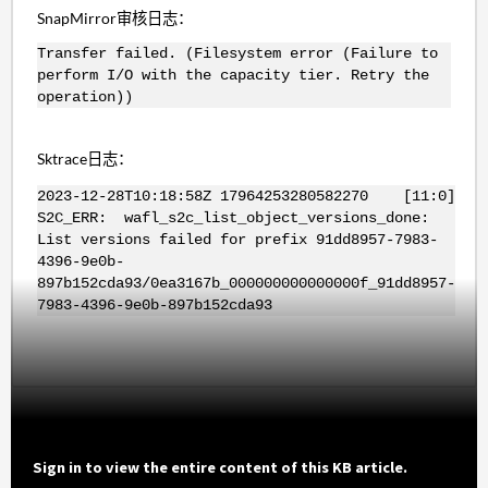
SnapMirror审核日志：
Transfer failed. (Filesystem error (Failure to
perform I/O with the capacity tier. Retry the
operation))
Sktrace日志：
2023-12-28T10:18:58Z 17964253280582270 [11:0]
S2C_ERR: wafl_s2c_list_object_versions_done:
List versions failed for prefix 91dd8957-7983-
4396-9e0b-
897b152cda93/0ea3167b_000000000000000f_91dd8957-
7983-4396-9e0b-897b152cda93
Sign in to view the entire content of this KB article.