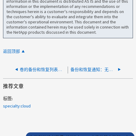
information in this document is distributed AS IS and the use of this
information or the implementation of any recommendations or
techniques herein is a customer's responsibility and depends on
the customer's ability to evaluate and integrate them into the
customer's operational environment. This document and the
information contained herein may be used solely in connection with
the NetApp products discussed in this document.
返回顶部
卷的备份和恢复列表为空
备份和恢复通知：无法监视计划备份作业
推荐文章
标签
specialty:cloud