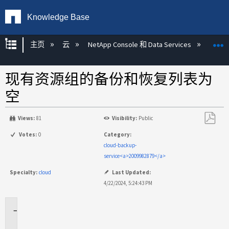
Knowledge Base
扩展/隐缩全局层次
主页
云
NetApp Console 和 Data Services
NetAp
现有资源组的备份和恢复列表为
空
Views:
81
Visibility:
Public
另
Votes:
0
Category:
存
cloud-backup-
为
service<a>2009982879</a>
PDF
Specialty:
cloud
Last Updated:
4/22/2024, 5:24:43 PM
适
用