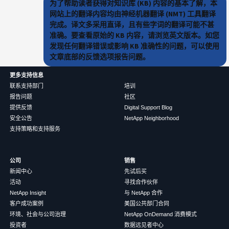
为了帮助读者获得对知识库 (KB) 内容的基本了解，本
网站上的翻译内容均由神经机器翻译 (NMT) 工具翻译
完成。译文多采用直译，且有些字词的翻译可能不甚
准确。要查看原始的 KB 内容，请浏览英文版本。如您
发现任何翻译错误或影响 KB 准确性的问题，可以使用
文章底部的反馈选项报告问题。
更多支持信息
联系支持部门
培训
报告问题
社区
提供反馈
Digital Support Blog
安全公告
NetApp Neighborhood
支持策略和支持服务
公司
销售
新闻中心
先试后买
活动
寻找合作伙伴
NetApp Insight
与 NetApp 合作
客户成功案例
美国公共部门合同
环境、社会与公司治理
NetApp OnDemand 消费模式
投资者
数据远见者中心