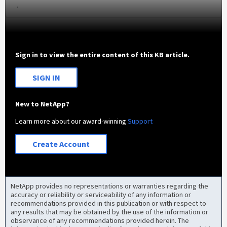
Sign in to view the entire content of this KB article.
SIGN IN
New to NetApp?
Learn more about our award-winning
Support
Create Account
NetApp provides no representations or warranties regarding the
accuracy or reliability or serviceability of any information or
recommendations provided in this publication or with respect to
any results that may be obtained by the use of the information or
observance of any recommendations provided herein. The