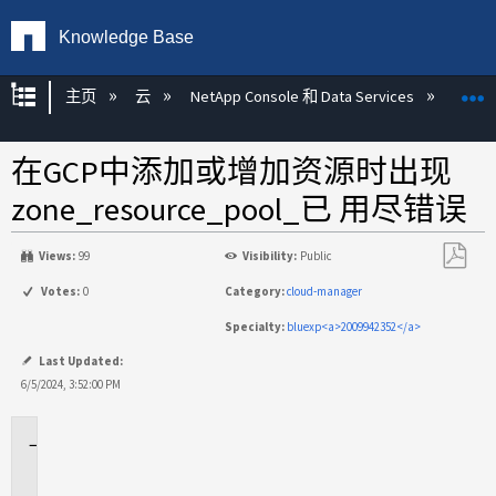
Knowledge Base
扩展/隐缩全局层次
主页
云
NetApp Console 和 Data Services
NetA
在GCP中添加或增加资源时出现
zone_resource_pool_已 用尽错误
Views:
99
Visibility:
Public
另
Votes:
0
Category:
cloud-manager
存
Specialty:
bluexp<a>2009942352</a>
为
PDF
Last Updated:
6/5/2024, 3:52:00 PM
适
用
场