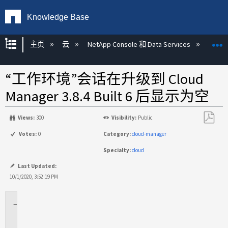
Knowledge Base
扩展/隐缩全局层次
主页
云
NetApp Console 和 Data Services
NetA
“工作环境”会话在升级到 Cloud
Manager 3.8.4 Built 6 后显示为空
Views:
300
Visibility:
Public
另
Votes:
0
Category:
cloud-manager
存
Specialty:
cloud
为
PDF
Last Updated:
10/1/2020, 3:52:19 PM
适
用
于