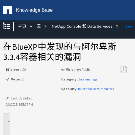
Knowledge Base
扩展/隐缩全局层次
主页
云
NetApp Console 和 Data Services
NetA
在BlueXP中发现的与阿尔卑斯
3.3.4容器相关的漏洞
Views:
102
Visibility:
Public
另
Votes:
0
Category:
cloud-manager
存
Specialty:
bluexp<a>2009625748</a>
为
PDF
Last Updated:
9/8/2023, 3:53:17 PM
适
用
场