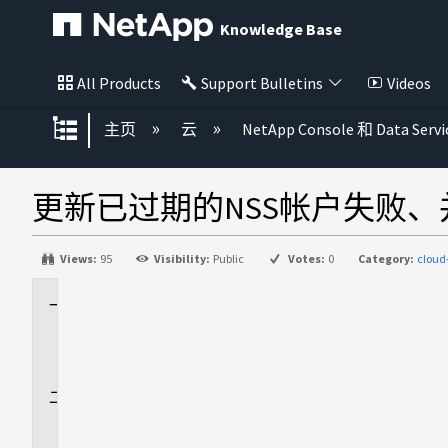
Knowledge Base
All Products
Support Bulletins
Videos
扩展/隐缩全局层次
主页
云
NetApp Console 和 Data Servi
更新已过期的NSS帐户失败
Views:
95
Visibility:
Public
Votes:
0
Category:
clou
适
用
场
景
问
题
描