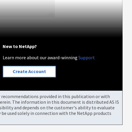
New to NetApp?
Learn more about our award-winning
Support
Create Account
or recommendations provided in this publication or with
rein. The information in this document is distributed AS IS
bility and depends on the customer's ability to evaluate
be used solely in connection with the NetApp products