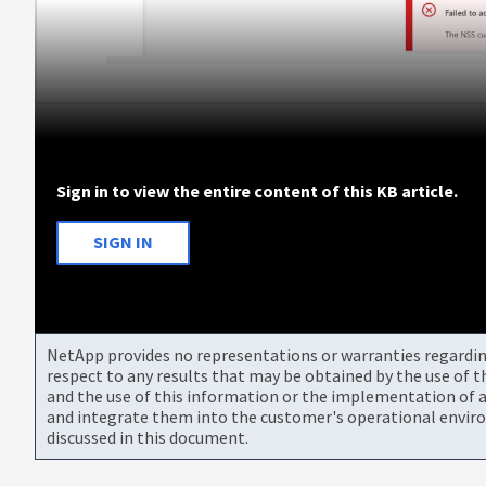
Sign in to view the entire content of this KB article.
SIGN IN
NetApp provides no representations or warranties regarding 
respect to any results that may be obtained by the use of 
and the use of this information or the implementation of a
and integrate them into the customer's operational envir
discussed in this document.