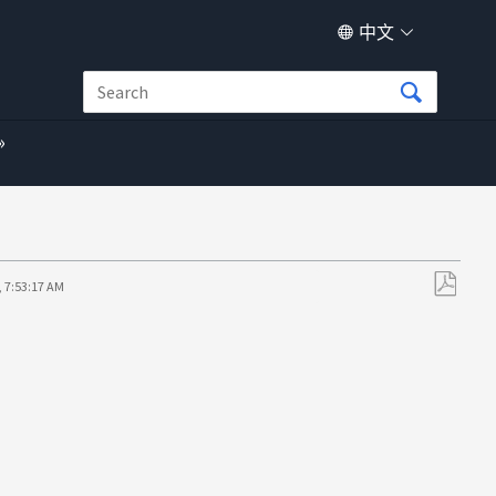
中文
, 7:53:17 AM
另
存
为
PDF