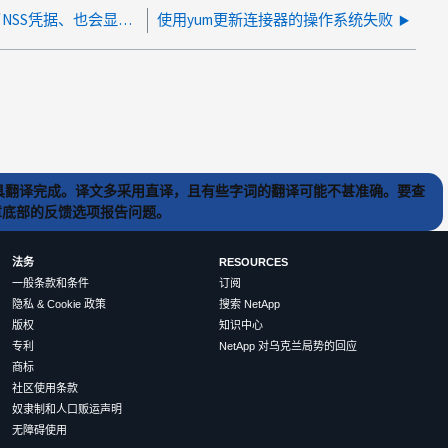
即使在BlueXP 上的NSS管理中更新了NSS凭据、也会显示"更新您的NSS帐户"通知
使用yum更新连接器的操作系统失败
) 工具翻译完成。译文多采用直译，且有些字词的翻译可能不甚准确。要查
文章底部的反馈选项报告问题。
法务
RESOURCES
一般条款和条件
订阅
隐私 & Cookie 政策
搜索 NetApp
版权
知识中心
专利
NetApp 对乌克兰局势的回应
商标
社区使用条款
奴隶制和人口贩运声明
无障碍使用