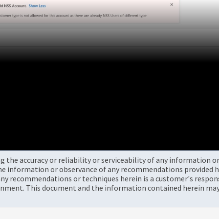
the accuracy or reliability or serviceability of any information 
the information or observance of any recommendations provided he
ny recommendations or techniques herein is a customer's responsi
onment. This document and the information contained herein may 