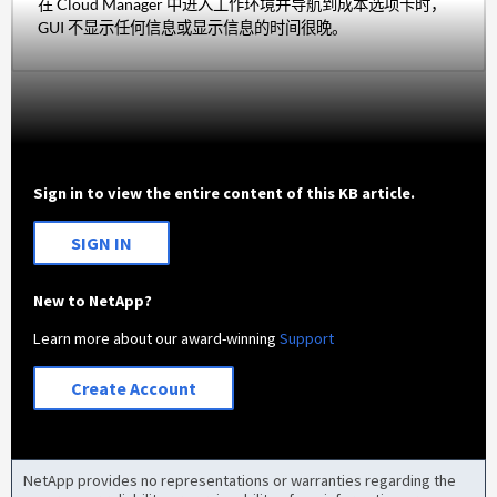
在 Cloud Manager 中进入工作环境并导航到成本选项卡时，
GUI 不显示任何信息或显示信息的时间很晚。
Sign in to view the entire content of this KB article.
SIGN IN
New to NetApp?
Learn more about our award-winning
Support
Create Account
NetApp provides no representations or warranties regarding the