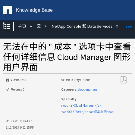
Knowledge Base
扩展/隐缩全局层次
主页
云
NetApp Console 和 Data Services
NetA
无法在中的 " 成本 " 选项卡中查看
任何详细信息 Cloud Manager 图形
用户界面
Views:
285
Visibility:
Public
另
Votes:
0
Category:
cloud-manager
存
Specialty:
为
cloud<a>Cloud Manager</a>
PDF
<a>2008676028</a><a>成本服务</a>
Last Updated:
6/12/2023, 9:52:55 PM