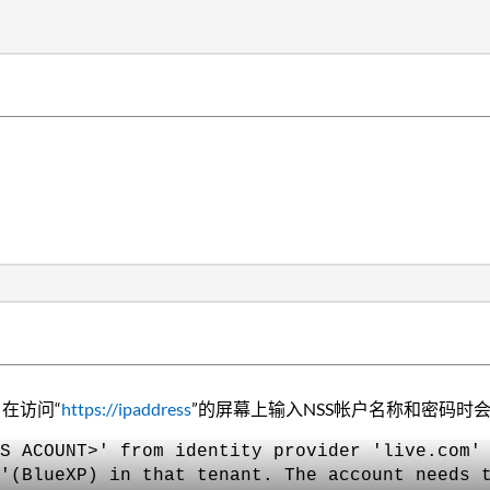
在访问“
https://ipaddress
”的屏幕上输入NSS帐户名称和密码时会
S ACOUNT>' from identity provider 'live.com'
'(BlueXP) in that tenant. The account needs 