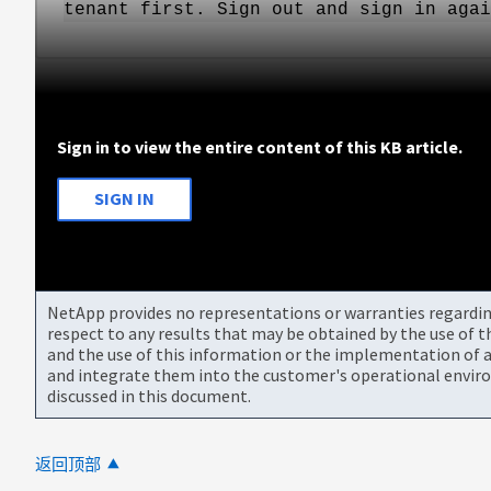
tenant first. Sign out and sign in agai
Sign in to view the entire content of this KB article.
SIGN IN
NetApp provides no representations or warranties regarding 
respect to any results that may be obtained by the use of 
and the use of this information or the implementation of a
and integrate them into the customer's operational envir
discussed in this document.
返回顶部