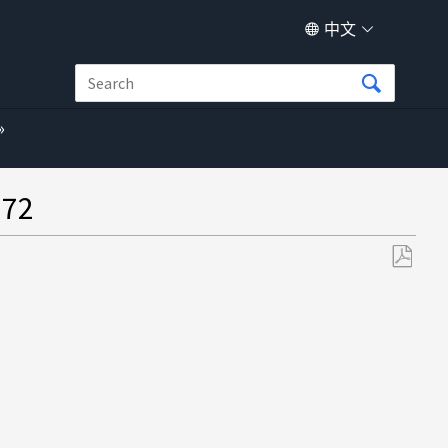
中文
72
另
存
为
PDF