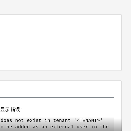
显示 错误：
 does not exist in tenant '<TENANT>'
to be added as an external user in the