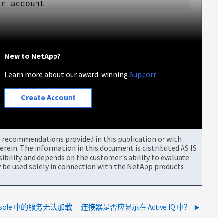
er account
New to NetApp?
Learn more about our award-winning
Support
Create Account
or recommendations provided in this publication or with
rein. The information in this document is distributed AS IS
bility and depends on the customer's ability to evaluate
be used solely in connection with the NetApp products
nsole 中的服务无法加载
连接器是否应显示在 Active IQ 中？