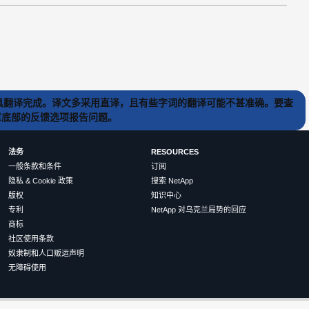
) 工具翻译完成。译文多采用直译，且有些字词的翻译可能不甚准确。要查
文章底部的反馈选项报告问题。
法务
RESOURCES
一般条款和条件
订阅
隐私 & Cookie 政策
搜索 NetApp
版权
知识中心
专利
NetApp 对乌克兰局势的回应
商标
社区使用条款
奴隶制和人口贩运声明
无障碍使用