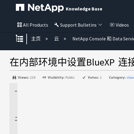
Knowledge Base
All Products
Support Bulletins
Videos
扩展/隐缩全局层次
主页
云
NetApp Console 和 Data Servi
在内部环境中设置BlueXP 连接
Views:
219
Visibility:
Public
Votes:
1
Category:
clo
适
用
场
景
问
题
描