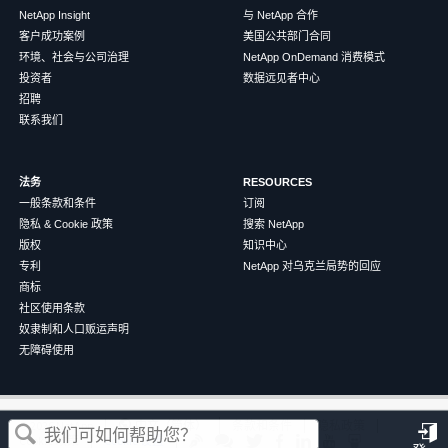
NetApp Insight
与 NetApp 合作
客户成功案例
美国公共部门合同
环境、社会与公司治理
NetApp OnDemand 消费模式
投资者
数据远见者中心
招聘
联系我们
法务
RESOURCES
一般条款和条件
订阅
隐私 & Cookie 政策
搜索 NetApp
版权
知识中心
专利
NetApp 对乌克兰局势的回应
商标
社区使用条款
奴隶制和人口贩运声明
无障碍使用
这篇文章对您有帮助吗？
©
2026
NetApp
中文（简体）
条款和条件
隐私政策
Cookie 政策
Cookie 设置