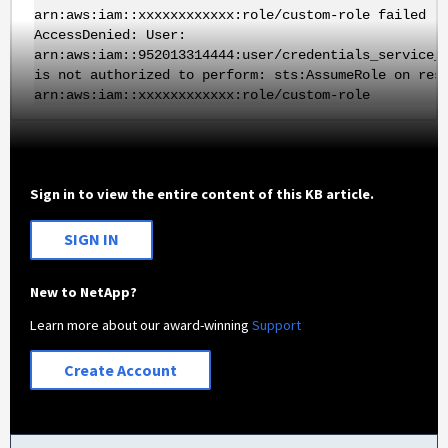
arn:aws:iam::xxxxxxxxxxxx:role/custom-role failed .
AccessDenied: User:
arn:aws:iam::952013314444:user/credentials_service_
is not authorized to perform: sts:AssumeRole on res
arn:aws:iam::xxxxxxxxxxxx:role/custom-role
Sign in to view the entire content of this KB article.
SIGN IN
New to NetApp?
Learn more about our award-winning
Support
Create Account