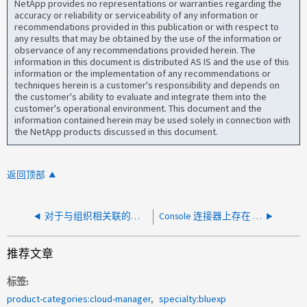
NetApp provides no representations or warranties regarding the
accuracy or reliability or serviceability of any information or
recommendations provided in this publication or with respect to
any results that may be obtained by the use of the information or
observance of any recommendations provided herein. The
information in this document is distributed AS IS and the use of this
information or the implementation of any recommendations or
techniques herein is a customer's responsibility and depends on
the customer's ability to evaluate and integrate them into the
customer's operational environment. This document and the
information contained herein may be used solely in connection with
the NetApp products discussed in this document.
返回顶部
对于与组织相关联的用户的连接器，控制台上未显示受限模式选项
Console 连接器上存在 SSH 服务器 CBC 模式密码已启用漏洞
推荐文章
标签
product-categories:cloud-manager
specialty:bluexp