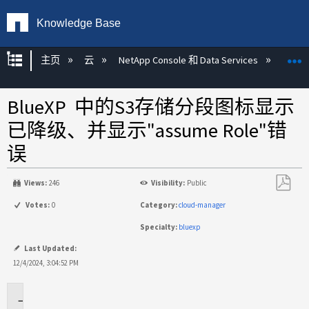
Knowledge Base
扩展/隐缩全局层次
主页
云
NetApp Console 和 Data Services
NetA
BlueXP 中的S3存储分段图标显示
已降级、并显示"assume Role"错
误
Views:
246
Visibility:
Public
另
Votes:
0
Category:
cloud-manager
存
Specialty:
bluexp
为
PDF
Last Updated:
12/4/2024, 3:04:52 PM
适