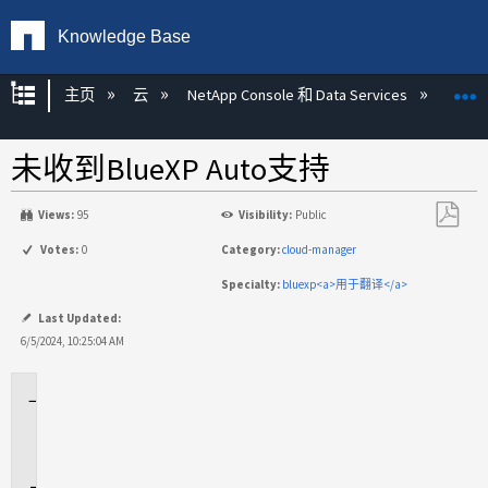
Knowledge Base
扩展/隐缩全局层次
主页
云
NetApp Console 和 Data Services
NetA
未收到BlueXP Auto支持
Views:
95
Visibility:
Public
另
Votes:
0
Category:
cloud-manager
存
Specialty:
bluexp<a>用于翻译</a>
为
PDF
Last Updated:
6/5/2024, 10:25:04 AM
适
用
场
景